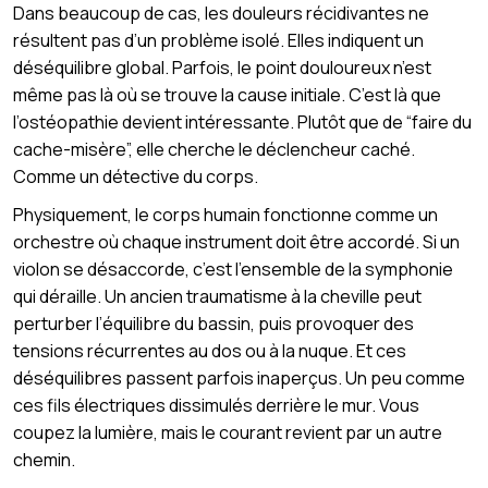
Dans beaucoup de cas, les douleurs récidivantes ne
résultent pas d’un problème isolé. Elles indiquent un
déséquilibre global. Parfois, le point douloureux n’est
même pas là où se trouve la cause initiale. C’est là que
l’ostéopathie devient intéressante. Plutôt que de “faire du
cache-misère”, elle cherche le déclencheur caché.
Comme un détective du corps.
Physiquement, le corps humain fonctionne comme un
orchestre où chaque instrument doit être accordé. Si un
violon se désaccorde, c’est l’ensemble de la symphonie
qui déraille. Un ancien traumatisme à la cheville peut
perturber l’équilibre du bassin, puis provoquer des
tensions récurrentes au dos ou à la nuque. Et ces
déséquilibres passent parfois inaperçus. Un peu comme
ces fils électriques dissimulés derrière le mur. Vous
coupez la lumière, mais le courant revient par un autre
chemin.