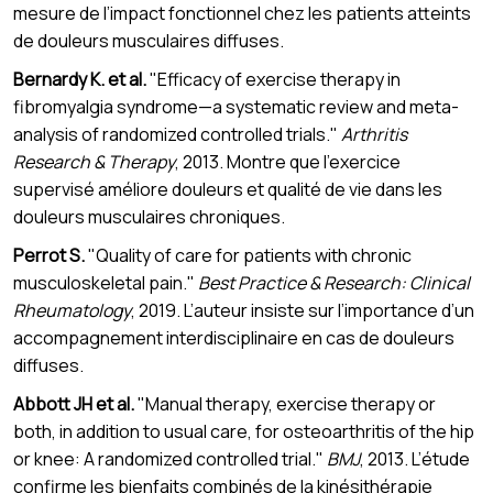
mesure de l’impact fonctionnel chez les patients atteints
de douleurs musculaires diffuses.
Bernardy K. et al.
"Efficacy of exercise therapy in
fibromyalgia syndrome—a systematic review and meta-
analysis of randomized controlled trials."
Arthritis
Research & Therapy
, 2013. Montre que l’exercice
supervisé améliore douleurs et qualité de vie dans les
douleurs musculaires chroniques.
Perrot S.
"Quality of care for patients with chronic
musculoskeletal pain."
Best Practice & Research: Clinical
Rheumatology
, 2019. L’auteur insiste sur l’importance d’un
accompagnement interdisciplinaire en cas de douleurs
diffuses.
Abbott JH et al.
"Manual therapy, exercise therapy or
both, in addition to usual care, for osteoarthritis of the hip
or knee: A randomized controlled trial."
BMJ
, 2013. L’étude
confirme les bienfaits combinés de la kinésithérapie