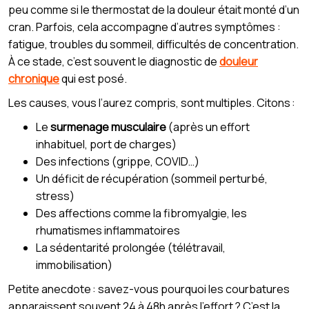
peu comme si le thermostat de la douleur était monté d’un
cran. Parfois, cela accompagne d’autres symptômes :
fatigue, troubles du sommeil, difficultés de concentration.
À ce stade, c’est souvent le diagnostic de
douleur
chronique
qui est posé.
Les causes, vous l’aurez compris, sont multiples. Citons :
Le
surmenage musculaire
(après un effort
inhabituel, port de charges)
Des infections (grippe, COVID…)
Un déficit de récupération (sommeil perturbé,
stress)
Des affections comme la fibromyalgie, les
rhumatismes inflammatoires
La sédentarité prolongée (télétravail,
immobilisation)
Petite anecdote : savez-vous pourquoi les courbatures
apparaissent souvent 24 à 48h après l’effort ? C’est la