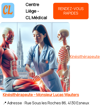
Centre
RENDEZ-VOUS
Liège -
RAPIDES
CL Médical
Kinésithérapeute
Kinésithérapeute – Monsieur Lucas Wauters
📍 Adresse : Rue Sous les Roches 86, 4130 Esneux