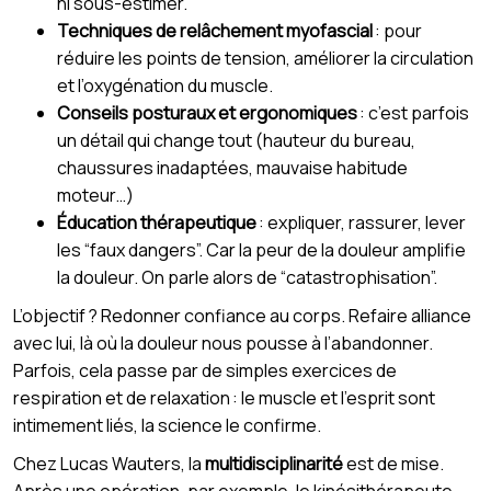
ni sous-estimer.
Techniques de relâchement myofascial
: pour
réduire les points de tension, améliorer la circulation
et l’oxygénation du muscle.
Conseils posturaux et ergonomiques
: c’est parfois
un détail qui change tout (hauteur du bureau,
chaussures inadaptées, mauvaise habitude
moteur…)
Éducation thérapeutique
: expliquer, rassurer, lever
les “faux dangers”. Car la peur de la douleur amplifie
la douleur. On parle alors de “catastrophisation”.
L’objectif ? Redonner confiance au corps. Refaire alliance
avec lui, là où la douleur nous pousse à l’abandonner.
Parfois, cela passe par de simples exercices de
respiration et de relaxation : le muscle et l’esprit sont
intimement liés, la science le confirme.
Chez Lucas Wauters, la
multidisciplinarité
est de mise.
Après une opération, par exemple, le kinésithérapeute