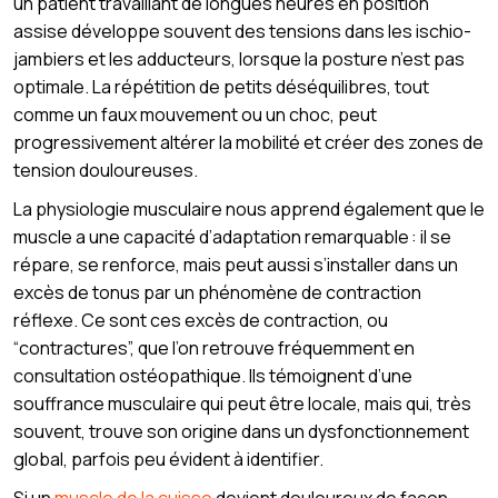
un patient travaillant de longues heures en position
assise développe souvent des tensions dans les ischio-
jambiers et les adducteurs, lorsque la posture n’est pas
optimale. La répétition de petits déséquilibres, tout
comme un faux mouvement ou un choc, peut
progressivement altérer la mobilité et créer des zones de
tension douloureuses.
La physiologie musculaire nous apprend également que le
muscle a une capacité d’adaptation remarquable : il se
répare, se renforce, mais peut aussi s’installer dans un
excès de tonus par un phénomène de contraction
réflexe. Ce sont ces excès de contraction, ou
“contractures”, que l’on retrouve fréquemment en
consultation ostéopathique. Ils témoignent d’une
souffrance musculaire qui peut être locale, mais qui, très
souvent, trouve son origine dans un dysfonctionnement
global, parfois peu évident à identifier.
Si un
muscle de la cuisse
devient douloureux de façon