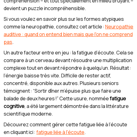
compréhension – et tout spécialement en milieu bruyant –
devient un puzzle incompréhensible.
Si vous voulez en savoir plus sur les formes atypiques
comme la neuropathie, consultez cet article :
Neuropathie
auditive : quand on entend bien mais que l'on ne comprend
pas
.
Un autre facteur entre en jeu : la fatigue d’écoute. Cela se
compare à un cerveau devant résoudre une multiplication
complexe tout en devant répondre à quelqu’un. Résultat :
l’énergie baisse très vite. Difficile de rester actif,
concentré, disponible aux autres. Plusieurs seniors
témoignent : “Sortir dîner m’épuise plus que faire une
balade de deux heures !” Cette usure, nommée
fatigue
cognitive
, a été largement démontrée dans la littérature
scientifique moderne.
Découvrez comment gérer cette fatigue liée à l’écoute
en cliquant ici :
fatigue liée à l'écoute
.