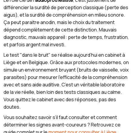
Le rôle clé de l’
audioprothésiste
, c’est justement de
différencier la surdité de perception classique (perte des
aigus), et la surdité de compréhension en milieu sonore.
Ça peut paraitre anodin, mais le choix du traitement
dépend complètement de cette distinction. Mauvais
diagnostic, mauvais appareil : perte de temps, frustration,
et parfois argent mal investi.
Le test "dans le bruit" se réalise aujourd’hui en cabinet à
Liège et en Belgique. Grâce aux protocoles modernes, on
simule un environnement bruyant (bruits de vaisselle, voix
parasites) pour mesurer l’efficacité de la compréhension
avec et sans aide auditive. C’est un véritable laboratoire
de la vie réelle, bien loin des tests classiques au calme.
Vous quittez le cabinet avec des réponses, pas des
doutes.
Vous souhaitez savoir s’il faut consulter et comment
déterminer les signes avant-coureurs ? Retrouvez ce
guide complet sur le
moment pour consulter à Liège
.