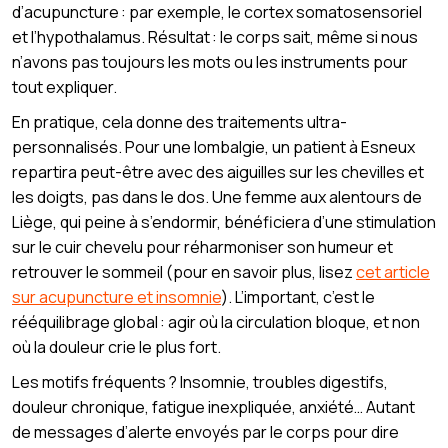
d’acupuncture : par exemple, le cortex somatosensoriel
et l’hypothalamus. Résultat : le corps sait, même si nous
n’avons pas toujours les mots ou les instruments pour
tout expliquer.
En pratique, cela donne des traitements ultra-
personnalisés. Pour une lombalgie, un patient à Esneux
repartira peut-être avec des aiguilles sur les chevilles et
les doigts, pas dans le dos. Une femme aux alentours de
Liège, qui peine à s’endormir, bénéficiera d’une stimulation
sur le cuir chevelu pour réharmoniser son humeur et
retrouver le sommeil (pour en savoir plus, lisez
cet article
sur acupuncture et insomnie
). L’important, c’est le
rééquilibrage global : agir où la circulation bloque, et non
où la douleur crie le plus fort.
Les motifs fréquents ? Insomnie, troubles digestifs,
douleur chronique, fatigue inexpliquée, anxiété… Autant
de messages d’alerte envoyés par le corps pour dire