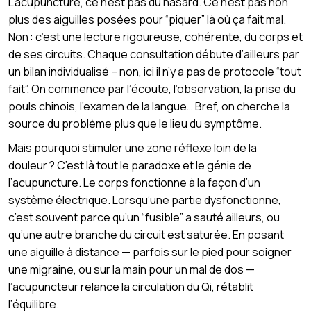
L’acupuncture, ce n’est pas du hasard. Ce n’est pas non
plus des aiguilles posées pour “piquer” là où ça fait mal.
Non : c’est une lecture rigoureuse, cohérente, du corps et
de ses circuits. Chaque consultation débute d’ailleurs par
un bilan individualisé – non, ici il n’y a pas de protocole “tout
fait”. On commence par l’écoute, l’observation, la prise du
pouls chinois, l’examen de la langue… Bref, on cherche la
source du problème plus que le lieu du symptôme.
Mais pourquoi stimuler une zone réflexe loin de la
douleur ? C’est là tout le paradoxe et le génie de
l’acupuncture. Le corps fonctionne à la façon d’un
système électrique. Lorsqu’une partie dysfonctionne,
c’est souvent parce qu’un “fusible” a sauté ailleurs, ou
qu’une autre branche du circuit est saturée. En posant
une aiguille à distance — parfois sur le pied pour soigner
une migraine, ou sur la main pour un mal de dos —
l’acupuncteur relance la circulation du Qi, rétablit
l’équilibre.