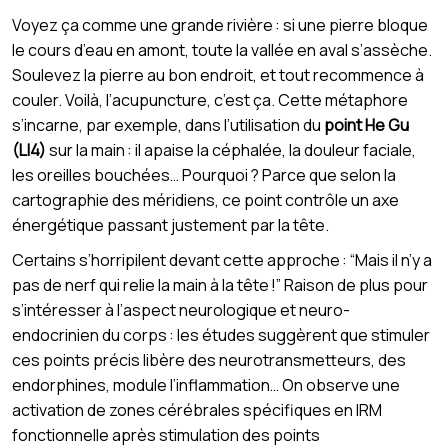
Voyez ça comme une grande rivière : si une pierre bloque
le cours d’eau en amont, toute la vallée en aval s’assèche.
Soulevez la pierre au bon endroit, et tout recommence à
couler. Voilà, l’acupuncture, c’est ça. Cette métaphore
s’incarne, par exemple, dans l’utilisation du
point He Gu
(LI4)
sur la main : il apaise la céphalée, la douleur faciale,
les oreilles bouchées… Pourquoi ? Parce que selon la
cartographie des méridiens, ce point contrôle un axe
énergétique passant justement par la tête.
Certains s’horripilent devant cette approche : “Mais il n’y a
pas de nerf qui relie la main à la tête !” Raison de plus pour
s’intéresser à l’aspect neurologique et neuro-
endocrinien du corps : les études suggèrent que stimuler
ces points précis libère des neurotransmetteurs, des
endorphines, module l’inflammation… On observe une
activation de zones cérébrales spécifiques en IRM
fonctionnelle après stimulation des points