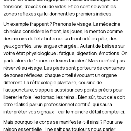
tensions, d’excès ou de vides. Et ce sont souvent les
zones réflexes qui lui donnent les premiers indices.
Un exemple frappant ? Prenons le visage. La médecine
chinoise considère le front, les joues, le menton comme
des miroirs de l’état interne : un front ridé ou pâle, des
yeux gonflés, une langue chargée… Autant de balises sur
votre état physiologique : fatigue, digestion, émotions. On
parle alors de “zones réflexes faciales”. Mais ce n’est pas
réservé au visage. Les pieds sont porteurs de centaines
de zones réflexes, chaque orteil évoquant un organe
différent. La réflexologie plantaire, cousine de
l’acupuncture, s’appuie aussi sur ces points précis pour
libérer le foie, l’estomac, les reins… Bien sûr, tout cela doit
être réalisé par un professionnel certifié, qui saura
interpréter vos signaux – car le moindre détail compte ici.
Mais pourquoi le corps se manifeste-t-il ainsi ? Pour une
raison essentielle : il ne sait pas toujours nous parler