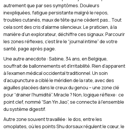
autrement que par ses symptômes. Douleurs
inexpliquées, fatigue persistante malgré le repos,
troubles cutanés, maux de tête qui ne cèdent pas… Tout
cela sont des cris d’alarme silencieux. Le praticien, à la
manière d’un explorateur, déchiffre ces signaux. Parcourir
les zones réflexes, c’est lire le “journal intime” de votre
santé, page après page.
Une autre anecdote : Sabine, 34 ans, en Belgique,
souffrait de ballonnements et d’irritabilité. Rien d’apparent
à l’examen médical occidental traditionnel. Un soin
d’acupuncture a ciblé le méridien de la rate, avec des
aiguilles placées dans le creux du genou – une zone clé
pour “drainer l’humidité”. Miracle ? Non, logique réflexe : ce
point clef, nommé “San Yin Jiao”, se connecte à l’ensemble
du système digestif.
Autre zone souvent travaillée : le dos, entre les
omoplates, où les points Shu dorsaux régulent le cœur, le