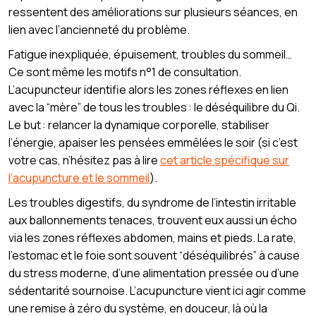
ressentent des améliorations sur plusieurs séances, en
lien avec l’ancienneté du problème.
Fatigue inexpliquée, épuisement, troubles du sommeil…
Ce sont même les motifs n°1 de consultation.
L’acupuncteur identifie alors les zones réflexes en lien
avec la “mère” de tous les troubles : le déséquilibre du Qi.
Le but : relancer la dynamique corporelle, stabiliser
l’énergie, apaiser les pensées emmêlées le soir (si c’est
votre cas, n’hésitez pas à lire
cet article spécifique sur
l’acupuncture et le sommeil
).
Les troubles digestifs, du syndrome de l’intestin irritable
aux ballonnements tenaces, trouvent eux aussi un écho
via les zones réflexes abdomen, mains et pieds. La rate,
l’estomac et le foie sont souvent “déséquilibrés” à cause
du stress moderne, d’une alimentation pressée ou d’une
sédentarité sournoise. L’acupuncture vient ici agir comme
une remise à zéro du système, en douceur, là où la