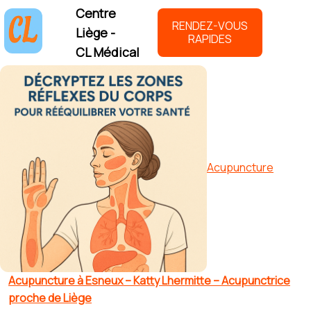
Centre
RENDEZ-VOUS
Liège -
RAPIDES
CL Médical
Acupuncture
Acupuncture à Esneux – Katty Lhermitte – Acupunctrice
proche de Liège