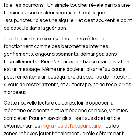
foie, les poumons… Un simple toucher révèle parfois une
tension ou une chaleur anormale. C’est là que
l’acupuncteur place une aiguille – et c’est souvent le point
de bascule dans la guérison.
Il est fascinant de voir que les zones réflexes
fonctionnent comme des baromètres internes :
gonflements, engourdissements, démangeaisons,
fourmillements… Rien n’est anodin, chaque manifestation
est un message. Même une douleur “bizarre” au coude
peut remonter à un déséquilibre du cœur ou de l’intestin…
À vous de rester attentif, et au thérapeute de recoller les
morceaux.
Cette nouvelle lecture du corps, loin d’opposer la
médecine occidentale et la médecine chinoise, vient les
compléter. Pour en savoir plus, lisez aussi cet article
extérieur sur les
migraines et l’acupuncture
– où les
zones réflexes jouent également un rôle déterminant.