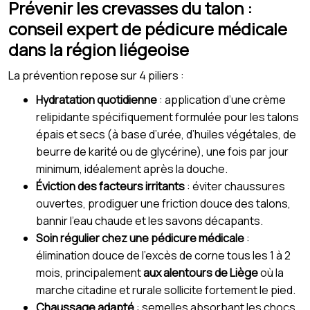
Prévenir les crevasses du talon :
conseil expert de pédicure médicale
dans la région liégeoise
La prévention repose sur 4 piliers :
Hydratation quotidienne
: application d’une crème
relipidante spécifiquement formulée pour les talons
épais et secs (à base d’urée, d’huiles végétales, de
beurre de karité ou de glycérine), une fois par jour
minimum, idéalement après la douche.
Éviction des facteurs irritants
: éviter chaussures
ouvertes, prodiguer une friction douce des talons,
bannir l’eau chaude et les savons décapants.
Soin régulier chez une pédicure médicale
:
élimination douce de l’excès de corne tous les 1 à 2
mois, principalement
aux alentours de Liège
où la
marche citadine et rurale sollicite fortement le pied.
Chaussage adapté
: semelles absorbant les chocs,