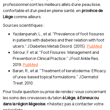
professionnel sont les meilleurs alliés d’une peau lisse,
confortable et d’un pied en pleine santé, en
province de
Liège
comme ailleurs.
Sources scientifiques :
Yazdanpanah, L., et al. "Prevalence of foot fissures
in patients with diabetes and their relation with foot
ulcers." J Diabetes Metab Disord. (2015).
PubMed
Sérour, F. et al. "Foot Fissures: Management and
Prevention in Clinical Practice." J Foot Ankle Res.
2019.
PubMed
Baran, R., et al. "Treatment of keratoderma: Efficacy
of urea-based topical formulations." J Dermatol
Treat. 2010.
Pour toute question ou prise de rendez-vous concernant
les soins des crevasses du talon
à Liège, à Esneux ou
dans la région liégeoise
, n’hésitez pas à contacter votre
spécialiste :