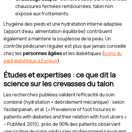
chaussures fermées rembourrées, talon non
exposé aux frottements.
L’hygiène des pieds et une hydratation interne adaptée
(apport d’eau, alimentation équilibrée) contribuent
également à maintenir la souplesse de la peau. Un
contrôle pédicurien régulier est plus que jamais conseillé
chez les
personnes âgées
et les diabétiques (
soins du
pied diabétique à Esneux
).
Études et expertises : ce que dit la
science sur les crevasses du talon
Les recherches publiées valident l’efficacité du soin
combiné (hydratation + débridement mécanique) : selon
Yazdanpanah, et al. (« Prevalence of foot fissures in
patients with diabetes and their relation with foot ulcers »
– PubMed, 2015), près de 90% des patients observant
une routine de soins pédicurien professionnel n’évoluent