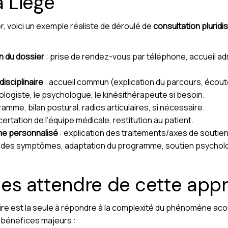
 Liège
r, voici un exemple réaliste de déroulé de
consultation pluridi
n du dossier
: prise de rendez-vous par téléphone, accueil adm
disciplinaire
: accueil commun (explication du parcours, écoute
diologiste, le psychologue, le kinésithérapeute si besoin.
amme, bilan postural, radios articulaires, si nécessaire.
ertation de l’équipe médicale, restitution au patient.
me personnalisé
: explication des traitements/axes de soutien
n des symptômes, adaptation du programme, soutien psycholo
es attendre de cette app
naire est la seule à répondre à la complexité du phénomène a
s bénéfices majeurs :