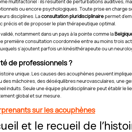
 multifactoriel : ils résultent de perturbations auditives,
ionnels ou encore psychologiques. Toute prise en charge sé
eurs disciplines. La
consultation pluridisciplinaire
permet d’emb
 précis et de proposer le plan thérapeutique optimal.
nt validé, notamment dans un pays à la pointe comme la
Belgiqu
e première consultation coordonnée entre au moins trois act
xquels s’ajoutent parfois un kinésithérapeute ou un neurolog
ité de professionnels ?
stoire unique. Les causes des acouphènes peuvent impliquer u
 des mâchoires, des déséquilibres neurovasculaires, une gest
 induits. Seule une équipe pluridisciplinaire peut établir le l
itement global et sur mesure.
 surprenants sur les acouphènes
ueil et le recueil de l’histo