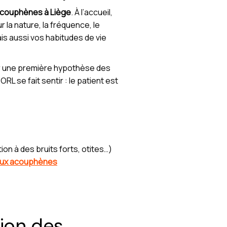
r acouphènes à Liège
. À l’accueil,
r la nature, la fréquence, le
s aussi vos habitudes de vie
rer une première hypothèse des
L se fait sentir : le patient est
on à des bruits forts, otites…)
 aux acouphènes
tion des