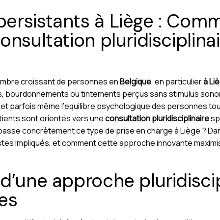
ersistants à Liège : Com
nsultation pluridisciplina
mbre croissant de personnes en
Belgique
, en particulier
à Li
s, bourdonnements ou tintements perçus sans stimulus sonore
n, et parfois même l’équilibre psychologique des personnes to
atients sont orientés vers une
consultation pluridisciplinaire
sp
sse concrètement ce type de prise en charge à Liège ? Dans
listes impliqués, et comment cette approche innovante maxi
d’une approche pluridiscip
es