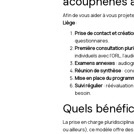
acouphènes à
Afin de vous aider à vous projete
Liège
:
Prise de contact et créatio
questionnaires.
Première consultation pluri
individuels avec l’ORL, l’au
Examens annexes
: audiogr
Réunion de synthèse
: conc
Mise en place du program
Suivi régulier
: réévaluatio
besoin.
Quels bénéfic
La prise en charge pluridiscipli
ou ailleurs), ce modèle offre de