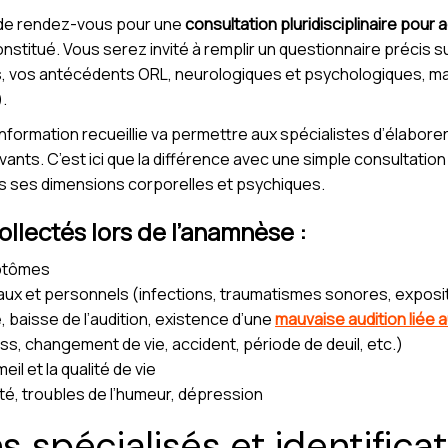
 de rendez-vous pour une
consultation pluridisciplinaire pou
onstitué. Vous serez invité à remplir un questionnaire précis su
 vos antécédents ORL, neurologiques et psychologiques, mai
).
’information recueillie va permettre aux spécialistes d’élabo
ts. C’est ici que la différence avec une simple consultation OR
ns ses dimensions corporelles et psychiques.
ollectés lors de l’anamnèse :
mptômes
aux et personnels (infections, traumatismes sonores, expositi
e, baisse de l’audition, existence d’une
mauvaise audition liée
s, changement de vie, accident, période de deuil, etc.)
l et la qualité de vie
té, troubles de l’humeur, dépression
ns spécialisés et identifica