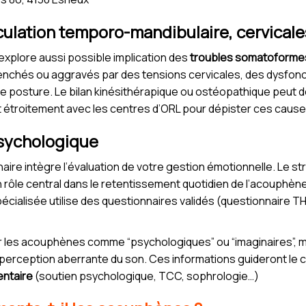
iculation temporo-mandibulaire, cervicale
e explore aussi possible implication des
troubles somatoforme
chés ou aggravés par des tensions cervicales, des dysfonctio
posture. Le bilan kinésithérapique ou ostéopathique peut d
 étroitement avec les centres d’ORL pour dépister ces caus
psychologique
linaire intègre l’évaluation de votre gestion émotionnelle. Le s
n rôle central dans le retentissement quotidien de l’acouphène
écialisée utilise des questionnaires validés (questionnaire THI
rer les acouphènes comme “psychologiques” ou “imaginaires”,
erception aberrante du son. Ces informations guideront le c
ntaire
(soutien psychologique, TCC, sophrologie…)