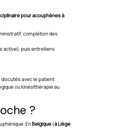
sciplinaire pour acouphènes à
inistratif, complétion des
 active), puis entretiens
 discutés avec le patient.
gique ou kinésithérapie au
roche ?
couphénique. En
Belgique
(
à Liège