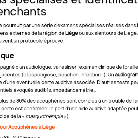
lenchants
 poursuit par une série d’examens spécialisés réalisés dans 
iens externes de la région de
Liège
ou aux alentours de Liège. 
suivent un protocole éprouvé.
ique
é d’un audiologue, va réaliser l’examen clinique de l’oreille 
jacentes (otospongiose, bouchon, infection…). Un
audiogra
e d’une éventuelle perte auditive associée. D’autres tests peu
ntiels évoqués auditifs, impédancemétrie…
plus de 80% des acouphènes sont corrélés à un trouble de l’a
ne perte est confirmée, le port d’une aide auditive adaptée peu
cipe de la «
masquothérapie
»).
 pour Acouphènes à Liège
s 86, 4130 Esneux