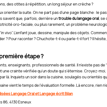
ions, des otites à répétition, un long séjour en crèche ?
rienter la suite. On ne part pas d’une page blanche : le pas
s savent que, parfois, derrière un
trouble du langage oral
, se
 motricité oro-faciale, ou plus rarement, un problème neurologi
n “in vivo”. L’enfant joue, dessine, manipule des objets. Comme
r ? Pour raconter ? Chuchote-t-il ou parle-t-il fort ? Il hésite,
 première étape ?
nts, enseignants, professionnels de santé. Il n’existe pas de “f
t une crainte vérifiée qu’un doute qui s’éternise. Croyez-mo
ar là. Inquiets un soir dans la cuisine, soulagés ou orientés 
e vient le temps de l’évaluation formelle. Là encore, rien n’e
sées Langage Oral et Langage écrit Bilan
s 86, 4130 Esneux