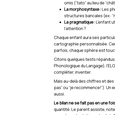
omis (“tato” au lieu de “châ
La morphosyntaxe :
Les phr
structures bancales (ex : “
La pragmatique :
L’enfant u
l’attention ?
Chaque enfant aura ses particul
cartographie personnalisée. Cert
parfois, chaque sphère est tou
Citons quelques tests répandus en
Phonologique du Langage), l’ELO 
compléter, inventer.
Mais au-delà des chiffres et des 
pas” ou “je recommence!”). Un enf
aussi.
Le bilan ne se fait pas en une foi
quantité. Le parent assiste, note