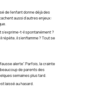
sé de l’enfant donne déjà des
 cachent aussi d’autres enjeux :
que.
nt s’exprime-t-il spontanément ?
 il répète, il s’enflamme ? Tout se
ausse alerte”. Parfois, la crainte
i, beaucoup de parents des
quelques semaines plus tard.
st laissé au hasard.