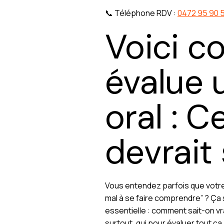
📞 Téléphone RDV :
0472 95 90 
Voici 
évalue 
oral : 
devrait 
Vous entendez parfois que votre e
mal à se faire comprendre” ? Ça 
essentielle : comment sait-on vrai
surtout, qui pour évaluer tout ça ?