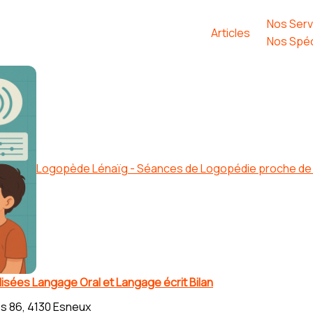
Nos Serv
Articles
Nos Spéc
Logopède Lénaïg - Séances de Logopédie proche de L
sées Langage Oral et Langage écrit Bilan
s 86, 4130 Esneux