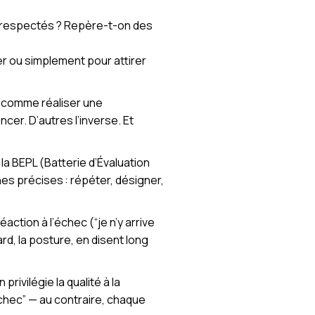
ls respectés ? Repère-t-on des
uer ou simplement pour attirer
u comme réaliser une
er. D’autres l’inverse. Et
la BEPL (Batterie d’Évaluation
es précises : répéter, désigner,
action à l’échec (“je n’y arrive
rd, la posture, en disent long
rivilégie la qualité à la
échec” — au contraire, chaque