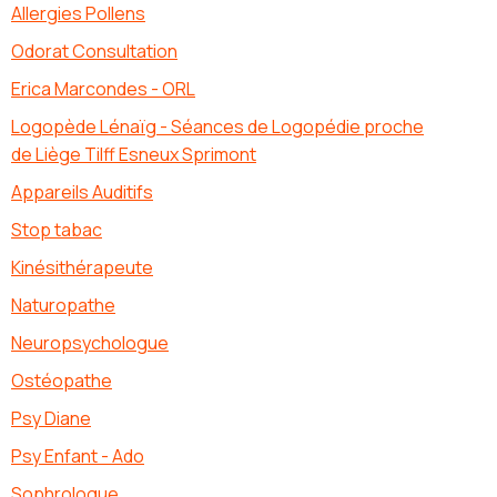
Allergies Pollens
Odorat Consultation
Erica Marcondes - ORL
Logopède Lénaïg - Séances de Logopédie proche
de Liège Tilff Esneux Sprimont
Appareils Auditifs
Stop tabac
Kinésithérapeute
Naturopathe
Neuropsychologue
Ostéopathe
Psy Diane
Psy Enfant - Ado
Sophrologue