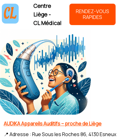
Centre
RENDEZ-VOUS
Liège -
RAPIDES
CL Médical
AUDIKA Appareils Auditifs – proche de Liège
📍 Adresse : Rue Sous les Roches 86, 4130 Esneux