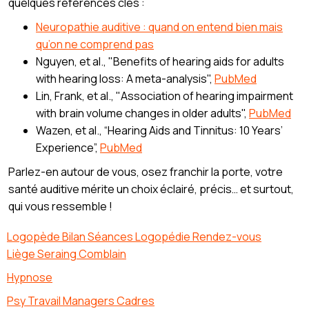
quelques références clés :
Neuropathie auditive : quand on entend bien mais
qu’on ne comprend pas
Nguyen, et al., "Benefits of hearing aids for adults
with hearing loss: A meta-analysis",
PubMed
Lin, Frank, et al., "Association of hearing impairment
with brain volume changes in older adults",
PubMed
Wazen, et al., “Hearing Aids and Tinnitus: 10 Years’
Experience”,
PubMed
Parlez-en autour de vous, osez franchir la porte, votre
santé auditive mérite un choix éclairé, précis… et surtout,
qui vous ressemble !
Logopède Bilan Séances Logopédie Rendez-vous
Liège Seraing Comblain
Hypnose
Psy Travail Managers Cadres