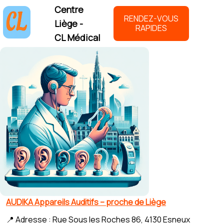
Centre
RENDEZ-VOUS
Liège -
RAPIDES
CL Médical
AUDIKA Appareils Auditifs – proche de Liège
📍 Adresse : Rue Sous les Roches 86, 4130 Esneux