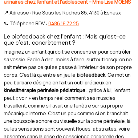
urinaires chez l'enfant et l'adolescent – Mme Lisa MOENS
📍 Adresse : Rue Sous les Roches 86, 4130 à Esneux
📞 Téléphone RDV :
0486 18 72 25
Le biofeedback chez l’enfant : Mais qu’est-ce
que c’est, concrètement ?
Imaginez un enfant qui doit se concentrer pour contrôler
sa vessie. Facile à dire, moins à faire, surtout lorsqu'on ne
sait même pas ce qui se passe à l’intérieur de son propre
corps. C’est là qu’entre en jeu le
biofeedback
. Ce mot un
peu barbare désigne en fait un outil précieux en
kinésithérapie périnéale pédiatrique
: grâce à lui, l’enfant
peut « voir » en temps réel comment ses muscles
travaillent, comme s’il avait une fenêtre sur sa propre
mécanique interne. C’est un peu comme si on branchait
une boussole sonore ou visuelle sur la zone périnéale, là
où les sensations sont souvent floues, abstraites, voire
absentes dans la prise de conscience corporelle des