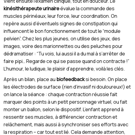
Vient ensuite l’examen clinqiue, tout en douceur. Le
kinésithérapeute urinaire
évalue la commande des
muscles périnéaux, leur force, leur coordination. On
repère aussi d’éventuels signes de constipation qui
influencent le bon fonctionnement de tout le “module
pelvien”. Chez les plus jeunes, on utilise des jeux, des
images, voire des marionnettes ou des peluches pour
dédramatiser : “Tu vois, lui aussi il a du mal à s’arrêter de
faire pipi… Regarde ce qui se passe quand on contracte !”
L’humour, le ludique, le plaisir d’apprendre, voilà les clés.
Après un bilan, place au
biofeedback
si besoin. On place
les électrodes de surface (rien d’invasif ni douloureux!) et
on lance la séance : chaque contraction réussie fait
marquer des points à un petit personnage virtuel, ou fait
monter un ballon, selon le dispositif. L’enfant apprend à
ressentir ses muscles, à différencier contraction et
relâchement, mais aussi à synchroniser ses efforts avec
la respiration – car tout est lié. Cela demande attention,