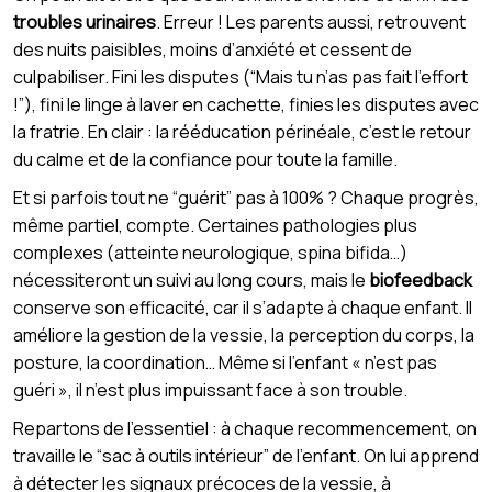
troubles urinaires
. Erreur ! Les parents aussi, retrouvent
des nuits paisibles, moins d’anxiété et cessent de
culpabiliser. Fini les disputes (“Mais tu n’as pas fait l’effort
!”), fini le linge à laver en cachette, finies les disputes avec
la fratrie. En clair : la rééducation périnéale, c’est le retour
du calme et de la confiance pour toute la famille.
Et si parfois tout ne “guérit” pas à 100% ? Chaque progrès,
même partiel, compte. Certaines pathologies plus
complexes (atteinte neurologique, spina bifida…)
nécessiteront un suivi au long cours, mais le
biofeedback
conserve son efficacité, car il s’adapte à chaque enfant. Il
améliore la gestion de la vessie, la perception du corps, la
posture, la coordination… Même si l’enfant « n’est pas
guéri », il n’est plus impuissant face à son trouble.
Repartons de l’essentiel : à chaque recommencement, on
travaille le “sac à outils intérieur” de l’enfant. On lui apprend
à détecter les signaux précoces de la vessie, à