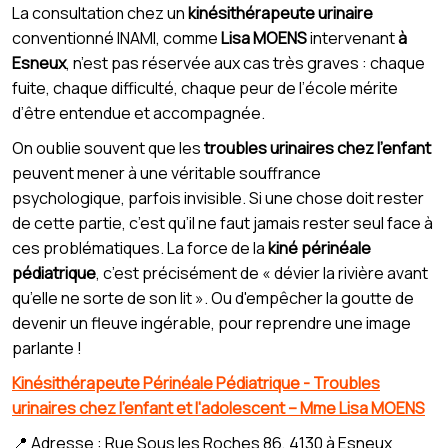
La consultation chez un
kinésithérapeute urinaire
conventionné INAMI, comme
Lisa MOENS
intervenant
à
Esneux
, n’est pas réservée aux cas très graves : chaque
fuite, chaque difficulté, chaque peur de l’école mérite
d’être entendue et accompagnée.
On oublie souvent que les
troubles urinaires chez l'enfant
peuvent mener à une véritable souffrance
psychologique, parfois invisible. Si une chose doit rester
de cette partie, c’est qu’il ne faut jamais rester seul face à
ces problématiques. La force de la
kiné périnéale
pédiatrique
, c’est précisément de « dévier la rivière avant
qu’elle ne sorte de son lit ». Ou d'empêcher la goutte de
devenir un fleuve ingérable, pour reprendre une image
parlante !
Kinésithérapeute Périnéale Pédiatrique - Troubles
urinaires chez l'enfant et l'adolescent – Mme Lisa MOENS
📍 Adresse : Rue Sous les Roches 86, 4130 à Esneux