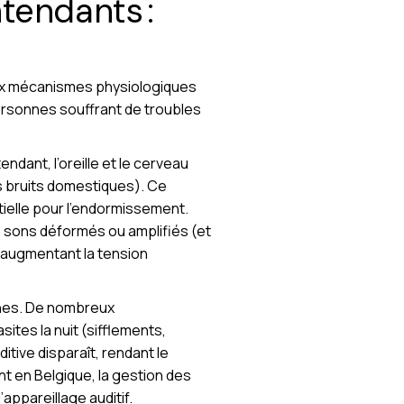
tendants :
aux mécanismes physiologiques
personnes souffrant de troubles
ndant, l’oreille et le cerveau
its bruits domestiques). Ce
ntielle pour l’endormissement.
s sons déformés ou amplifiés (et
, augmentant la tension
ènes. De nombreux
tes la nuit (sifflements,
tive disparaît, rendant le
t en Belgique, la gestion des
ppareillage auditif.