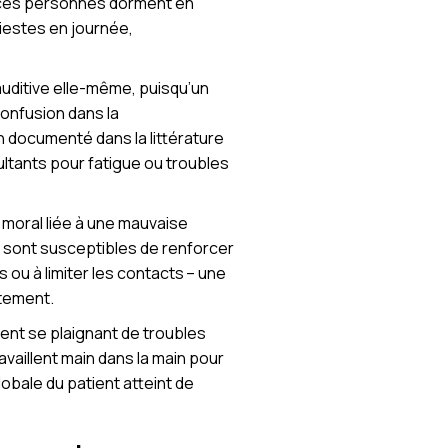
 ces personnes dorment en
iestes en journée,
auditive elle-même, puisqu’un
confusion dans la
n documenté dans la littérature
ltants pour fatigue ou troubles
 moral liée à une mauvaise
s sont susceptibles de renforcer
ou à limiter les contacts – une
itement.
ent se plaignant de troubles
availlent main dans la main pour
obale du patient atteint de