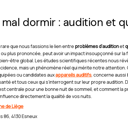
mal dormir : audition et q
t rare que nous fassions le lien entre
problèmes d’audition
et
q
ère ou plus prononcée, peut avoir un impact insoupçonné sur l
bien-être global. Les études scientifiques récentes nous rév
ncidence, mais un phénomène réel qui mérite notre attention.
quipées ou candidates aux
appareils auditifs
, concerne aussi 
anté et tous ceux qui s’interrogent sur leur propre audition. 
n est centrale pour une bonne nuit de sommeil, et comment la p
influence directement la qualité de vos nuits.
che de Liège
s 86, 4130 Esneux