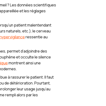
mmeil ? Les données scientifiques
ppareillée et les réglages
 Lorsqu’un patient malentendant
rs naturels, etc.), le cerveau
’hypervigilance
ressentie au
ènes, permet d’adjoindre des
couphène et occulte le silence
gique
montrent ainsi une
 modernes.
bue à rassurer le patient. Il faut
ou de détérioration. Pourtant,
 prolonger leur usage jusqu’au
ne rempli alors par les