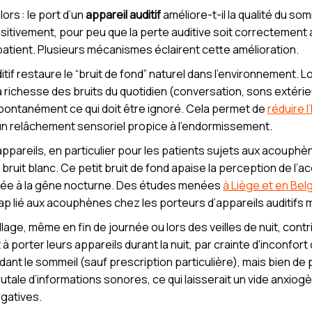
ors : le port d’un
appareil auditif
améliore-t-il la qualité du so
itivement, pour peu que la perte auditive soit correctement a
 patient. Plusieurs mécanismes éclairent cette amélioration.
itif restaure le “bruit de fond” naturel dans l’environnement.
a richesse des bruits du quotidien (conversation, sons extérieu
 spontanément ce qui doit être ignoré. Cela permet de
réduire l
n relâchement sensoriel propice à l’endormissement.
appareils, en particulier pour les patients sujets aux acouph
uit blanc. Ce petit bruit de fond apaise la perception de l’a
é liée à la gêne nocturne. Des études menées
à Liège et en Bel
cap lié aux acouphènes chez les porteurs d’appareils auditifs
illage, même en fin de journée ou lors des veilles de nuit, contri
porter leurs appareils durant la nuit, par crainte d'inconfort 
ndant le sommeil (sauf prescription particulière), mais bien de
utale d’informations sonores, ce qui laisserait un vide anxiogè
gatives.