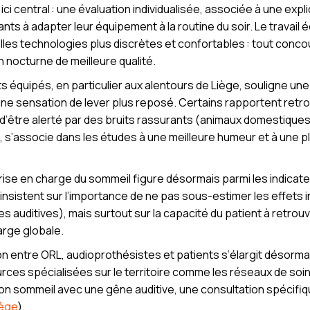
ici central : une évaluation individualisée, associée à une expli
s à adapter leur équipement à la routine du soir. Le travail édu
es technologies plus discrètes et confortables : tout concou
n nocturne de meilleure qualité.
ts équipés, en particulier aux alentours de Liège, souligne une
t une sensation de lever plus reposé. Certains rapportent retrou
’être alerté par des bruits rassurants (animaux domestiques,
e, s’associe dans les études à une meilleure humeur et à une p
 prise en charge du sommeil figure désormais parmi les indicate
 insistent sur l’importance de ne pas sous-estimer les effets i
es auditives), mais surtout sur la capacité du patient à retro
arge globale.
on entre ORL, audioprothésistes et patients s’élargit désorma
urces spécialisées sur le territoire comme les réseaux de soi
r son sommeil avec une gêne auditive, une consultation spéci
iège
).