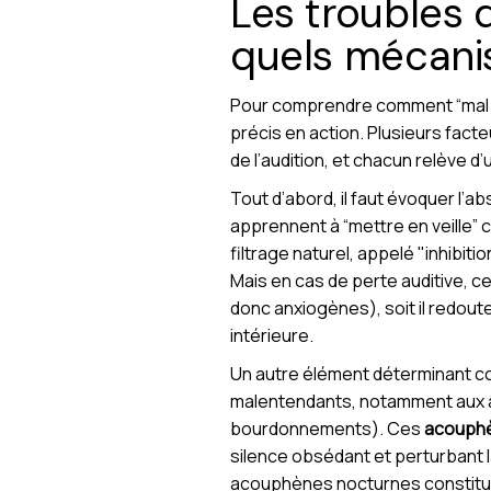
Les troubles 
quels mécani
Pour comprendre comment “mal en
précis en action. Plusieurs fact
de l’audition, et chacun relève 
Tout d’abord, il faut évoquer l’a
apprennent à “mettre en veille” c
filtrage naturel, appelé "inhibit
Mais en cas de perte auditive, c
donc anxiogènes), soit il redout
intérieure.
Un autre élément déterminant c
malentendants, notamment aux âg
bourdonnements). Ces
acouph
silence obsédant et perturbant 
acouphènes nocturnes constitue 