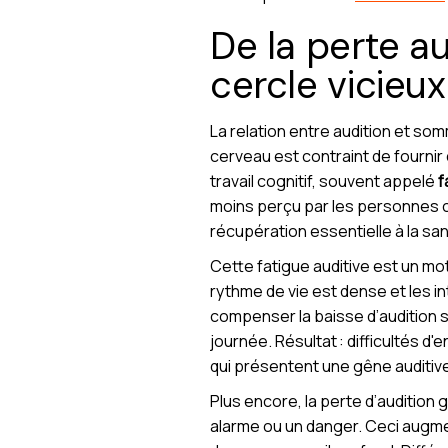
De la perte au
cercle vicieu
La relation entre audition et somme
cerveau est contraint de fourni
travail cognitif, souvent appelé
f
moins perçu par les personnes co
récupération essentielle à la sa
Cette fatigue auditive est un m
rythme de vie est dense et les i
compenser la baisse d’audition s
journée. Résultat : difficultés 
qui présentent une gêne auditive
Plus encore, la perte d’audition
alarme ou un danger. Ceci augme