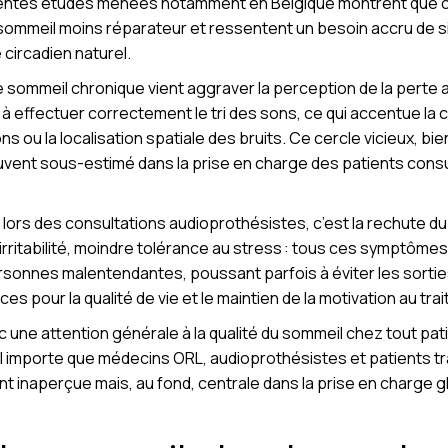
érentes études menées notamment en Belgique montrent que
 sommeil moins réparateur et ressentent un besoin accru de s
circadien naturel.
 sommeil chronique vient aggraver la perception de la perte 
 à effectuer correctement le tri des sons, ce qui accentue la 
ou la localisation spatiale des bruits. Ce cercle vicieux, bie
ouvent sous-estimé dans la prise en charge des patients consu
lors des consultations audioprothésistes, c’est la rechute du
irritabilité, moindre tolérance au stress : tous ces symptôme
rsonnes malentendantes, poussant parfois à éviter les sorties 
 pour la qualité de vie et le maintien de la motivation au tra
ne attention générale à la qualité du sommeil chez tout pati
 il importe que médecins ORL, audioprothésistes et patients tr
nt inaperçue mais, au fond, centrale dans la prise en charge gl