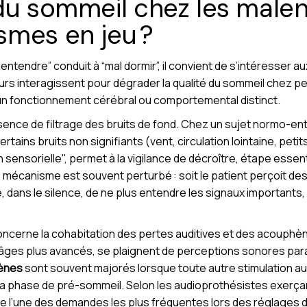
du sommeil chez les malen
smes en jeu ?
tendre” conduit à “mal dormir”, il convient de s’intéresser 
eurs interagissent pour dégrader la qualité du sommeil chez 
d’un fonctionnement cérébral ou comportemental distinct.
bsence de filtrage des bruits de fond. Chez un sujet normo-ente
ertains bruits non signifiants (vent, circulation lointaine, pet
ion sensorielle", permet à la vigilance de décroître, étape esse
e mécanisme est souvent perturbé : soit le patient perçoit de
e, dans le silence, de ne plus entendre les signaux importants
oncerne la cohabitation des pertes auditives et des acouph
es plus avancés, se plaignent de perceptions sonores parasi
ènes
sont souvent majorés lorsque toute autre stimulation audi
la phase de pré-sommeil. Selon les audioprothésistes exerçan
l’une des demandes les plus fréquentes lors des réglages d’a