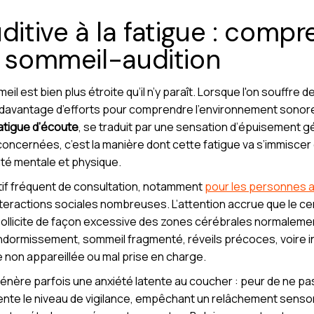
ditive à la fatigue : compr
x sommeil-audition
il est bien plus étroite qu’il n’y paraît. Lorsque l'on souffre de
r davantage d’efforts pour comprendre l'environnement sonore
atigue d’écoute
, se traduit par une sensation d’épuisement gé
ncernées, c’est la manière dont cette fatigue va s’immiscer da
nté mentale et physique.
otif fréquent de consultation, notamment
pour les personnes a
nteractions sociales nombreuses. L’attention accrue que le ce
ollicite de façon excessive des zones cérébrales normalement
d'endormissement, sommeil fragmenté, réveils précoces, voire 
 non appareillée ou mal prise en charge.
 génère parfois une anxiété latente au coucher : peur de ne p
nte le niveau de vigilance, empêchant un relâchement sensori