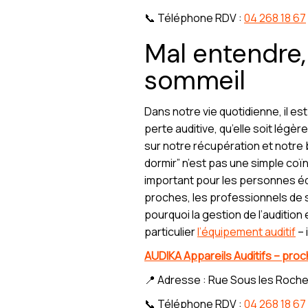
📞 Téléphone RDV :
04 268 18 67
Mal entendre, 
sommeil
Dans notre vie quotidienne, il es
perte auditive, qu’elle soit lég
sur notre récupération et notre 
dormir” n’est pas une simple coï
important pour les personnes é
proches, les professionnels de s
pourquoi la gestion de l’auditio
particulier
l’équipement auditif
– 
AUDIKA Appareils Auditifs – pro
📍 Adresse : Rue Sous les Roche
📞 Téléphone RDV :
04 268 18 67