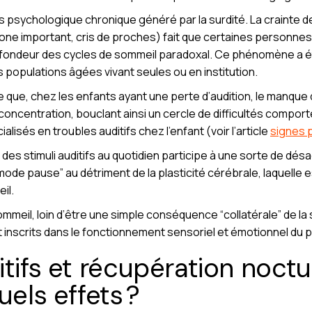
ss psychologique chronique généré par la surdité. La crainte 
hone important, cris de proches) fait que certaines personne
profondeur des cycles de sommeil paradoxal. Ce phénomène a é
populations âgées vivant seules ou en institution.
que, chez les enfants ayant une perte d’audition, le manque
concentration, bouclant ainsi un cercle de difficultés comp
ialisés en troubles auditifs chez l’enfant (voir l’article
signes 
e des stimuli auditifs au quotidien participe à une sorte de dés
 “mode pause” au détriment de la plasticité cérébrale, laquelle 
il.
 sommeil, loin d’être une simple conséquence “collatérale” de l
scrits dans le fonctionnement sensoriel et émotionnel du p
tifs et récupération noctu
uels effets ?