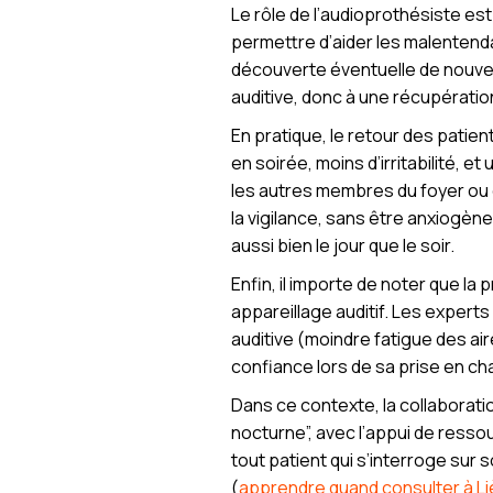
Le rôle de l’audioprothésiste est 
permettre d’aider les malentendant
découverte éventuelle de nouvell
auditive, donc à une récupératio
En pratique, le retour des patien
en soirée, moins d’irritabilité, e
les autres membres du foyer ou d
la vigilance, sans être anxiogèn
aussi bien le jour que le soir.
Enfin, il importe de noter que la
appareillage auditif. Les experts
auditive (moindre fatigue des air
confiance lors de sa prise en ch
Dans ce contexte, la collaborati
nocturne”, avec l’appui de resso
tout patient qui s’interroge su
(
apprendre quand consulter à L