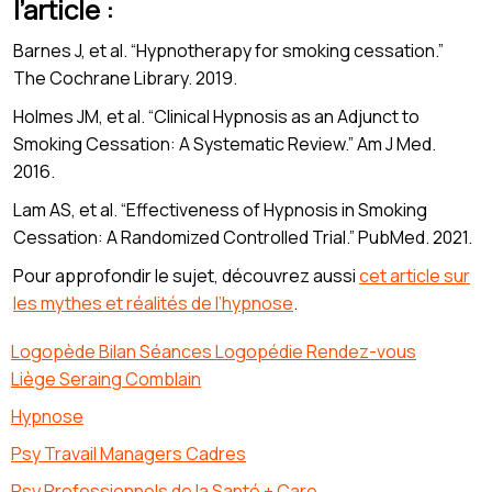
l’article :
Barnes J, et al. “Hypnotherapy for smoking cessation.”
The Cochrane Library. 2019.
Holmes JM, et al. “Clinical Hypnosis as an Adjunct to
Smoking Cessation: A Systematic Review.” Am J Med.
2016.
Lam AS, et al. “Effectiveness of Hypnosis in Smoking
Cessation: A Randomized Controlled Trial.” PubMed. 2021.
Pour approfondir le sujet, découvrez aussi
cet article sur
les mythes et réalités de l’hypnose
.
Logopède Bilan Séances Logopédie Rendez-vous
Liège Seraing Comblain
Hypnose
Psy Travail Managers Cadres
Psy Professionnels de la Santé + Care