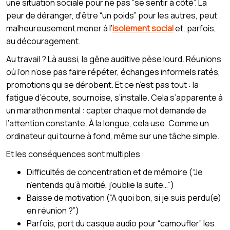
une situation sociale pour ne pas “se sentir à côté”. La
peur de déranger, d’être “un poids” pour les autres, peut
malheureusement mener à l’
isolement social
et, parfois,
au découragement.
Au travail ? Là aussi, la gêne auditive pèse lourd. Réunions
où l’on n’ose pas faire répéter, échanges informels ratés,
promotions qui se dérobent. Et ce n’est pas tout : la
fatigue d’écoute, sournoise, s’installe. Cela s’apparente à
un marathon mental : capter chaque mot demande de
l’attention constante. À la longue, cela use. Comme un
ordinateur qui tourne à fond, même sur une tâche simple.
Et les conséquences sont multiples :
Difficultés de concentration et de mémoire (“Je
n’entends qu’à moitié, j’oublie la suite…”)
Baisse de motivation (“A quoi bon, si je suis perdu(e)
en réunion ?”)
Parfois, port du casque audio pour “camoufler” les