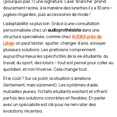
(pourquoi pas ?) une signature. L’axe “branché” prend
doucement racine, à la manière des lunettes il y a 30 ans—
jugées ringardes, puis accessoires de mode !
L’adaptabilité va plus loin. Grâce à une consultation
personnalisée chez un
audioprothésiste
dans une
structure spécialisée, comme chez
AUDIKA près de
Liège
, on peut tester, ajuster, changer d’avis, essayer
plusieurs solutions. Les praticiens comprennent
aujourd’hui mieux les spécificités de la vie étudiante, du
travail, du sport, des loisirs – tout est pensé pour coller au
quotidien, et non l’inverse. Cela change tout.
Et le coût ? Sur ce point, la situation s’améliore
(lentement, mais sûrement). Les systèmes d’aide,
mutuelles jeunes, forfaits étudiants existent et offrent
parfois des solutions concrètes et flexibles. En parler
avec un spécialiste est clé pour ne rien rater des
évolutions récentes.