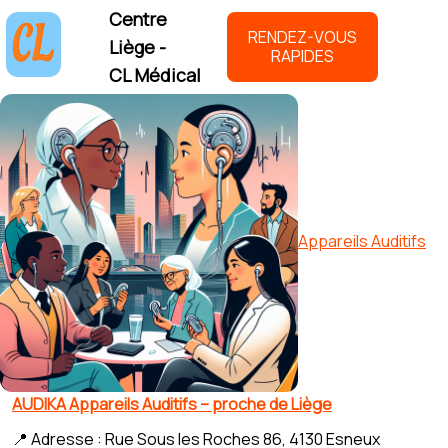
Centre
RENDEZ-VOUS
Liège -
RAPIDES
CL Médical
Appareils Auditifs
AUDIKA Appareils Auditifs – proche de Liège
📍 Adresse : Rue Sous les Roches 86, 4130 Esneux