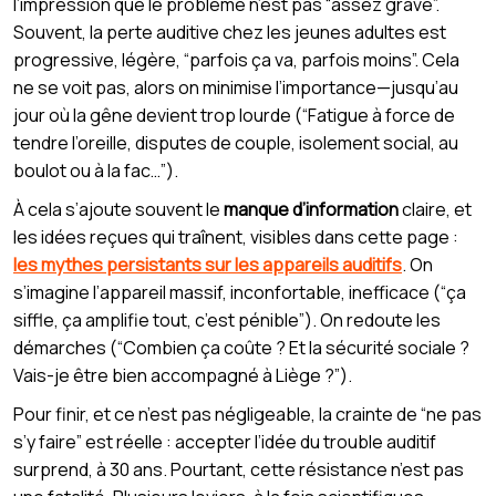
l’impression que le problème n’est pas “assez grave”.
Souvent, la perte auditive chez les jeunes adultes est
progressive, légère, “parfois ça va, parfois moins”. Cela
ne se voit pas, alors on minimise l’importance—jusqu’au
jour où la gêne devient trop lourde (“Fatigue à force de
tendre l’oreille, disputes de couple, isolement social, au
boulot ou à la fac…”).
À cela s’ajoute souvent le
manque d’information
claire, et
les idées reçues qui traînent, visibles dans cette page :
les mythes persistants sur les appareils auditifs
. On
s’imagine l’appareil massif, inconfortable, inefficace (“ça
siffle, ça amplifie tout, c’est pénible”). On redoute les
démarches (“Combien ça coûte ? Et la sécurité sociale ?
Vais-je être bien accompagné à Liège ?”).
Pour finir, et ce n’est pas négligeable, la crainte de “ne pas
s’y faire” est réelle : accepter l’idée du trouble auditif
surprend, à 30 ans. Pourtant, cette résistance n’est pas