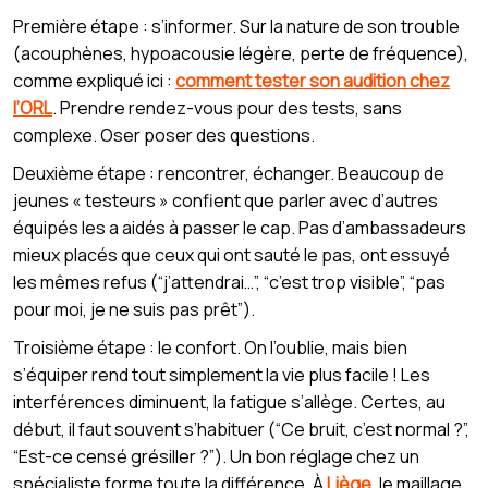
Première étape : s’informer. Sur la nature de son trouble
(acouphènes, hypoacousie légère, perte de fréquence),
comme expliqué ici :
comment tester son audition chez
l’ORL
. Prendre rendez-vous pour des tests, sans
complexe. Oser poser des questions.
Deuxième étape : rencontrer, échanger. Beaucoup de
jeunes « testeurs » confient que parler avec d’autres
équipés les a aidés à passer le cap. Pas d’ambassadeurs
mieux placés que ceux qui ont sauté le pas, ont essuyé
les mêmes refus (“j’attendrai…”, “c’est trop visible”, “pas
pour moi, je ne suis pas prêt”).
Troisième étape : le confort. On l’oublie, mais bien
s’équiper rend tout simplement la vie plus facile ! Les
interférences diminuent, la fatigue s’allège. Certes, au
début, il faut souvent s’habituer (“Ce bruit, c’est normal ?”,
“Est-ce censé grésiller ?”). Un bon réglage chez un
spécialiste forme toute la différence. À
Liège
, le maillage