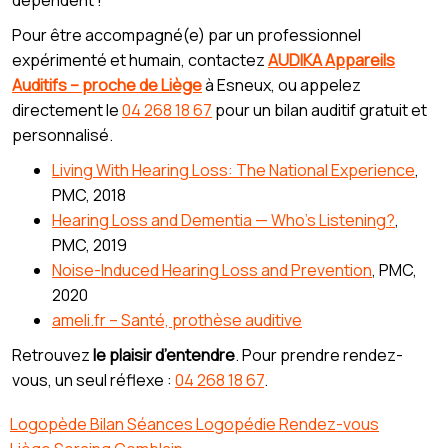
Pour être accompagné(e) par un professionnel
expérimenté et humain, contactez
AUDIKA Appareils
Auditifs – proche de Liège
à Esneux, ou appelez
directement le
04 268 18 67
pour un bilan auditif gratuit et
personnalisé.
Living With Hearing Loss: The National Experience
,
PMC, 2018
Hearing Loss and Dementia — Who’s Listening?
,
PMC, 2019
Noise-Induced Hearing Loss and Prevention
, PMC,
2020
ameli.fr – Santé, prothèse auditive
Retrouvez
le plaisir d’entendre
. Pour prendre rendez-
vous, un seul réflexe :
04 268 18 67
.
Logopède Bilan Séances Logopédie Rendez-vous