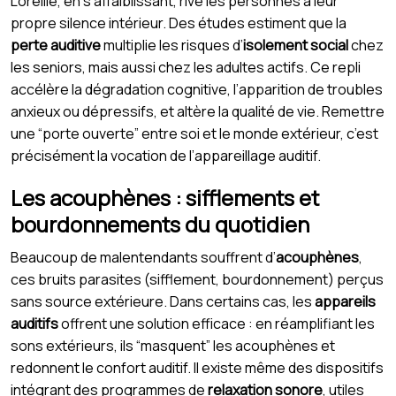
L’oreille, en s’affaiblissant, rive les personnes à leur
propre silence intérieur. Des études estiment que la
perte auditive
multiplie les risques d’
isolement social
chez
les seniors, mais aussi chez les adultes actifs. Ce repli
accélère la dégradation cognitive, l’apparition de troubles
anxieux ou dépressifs, et altère la qualité de vie. Remettre
une “porte ouverte” entre soi et le monde extérieur, c’est
précisément la vocation de l’appareillage auditif.
Les acouphènes : sifflements et
bourdonnements du quotidien
Beaucoup de malentendants souffrent d’
acouphènes
,
ces bruits parasites (sifflement, bourdonnement) perçus
sans source extérieure. Dans certains cas, les
appareils
auditifs
offrent une solution efficace : en réamplifiant les
sons extérieurs, ils “masquent” les acouphènes et
redonnent le confort auditif. Il existe même des dispositifs
intégrant des programmes de
relaxation sonore
, utiles