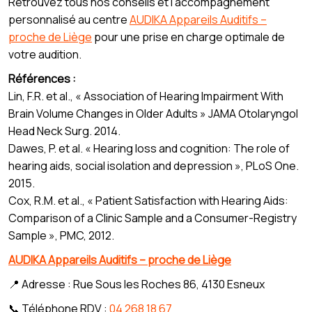
Retrouvez tous nos conseils et l’accompagnement
personnalisé au centre
AUDIKA Appareils Auditifs –
proche de Liège
pour une prise en charge optimale de
votre audition.
Références :
Lin, F.R. et al., « Association of Hearing Impairment With
Brain Volume Changes in Older Adults » JAMA Otolaryngol
Head Neck Surg. 2014.
Dawes, P. et al. « Hearing loss and cognition: The role of
hearing aids, social isolation and depression », PLoS One.
2015.
Cox, R.M. et al., « Patient Satisfaction with Hearing Aids:
Comparison of a Clinic Sample and a Consumer-Registry
Sample », PMC, 2012.
AUDIKA Appareils Auditifs – proche de Liège
📍 Adresse : Rue Sous les Roches 86, 4130 Esneux
📞 Téléphone RDV :
04 268 18 67