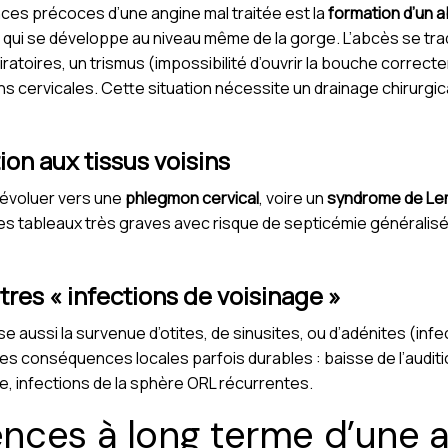
ces précoces d’une angine mal traitée est la
formation d’un 
qui se développe au niveau même de la gorge. L’abcès se trad
iratoires, un trismus (impossibilité d’ouvrir la bouche correc
ons cervicales. Cette situation nécessite un drainage chirurgi
tion aux tissus voisins
 évoluer vers une
phlegmon cervical
, voire un
syndrome de Le
 des tableaux très graves avec risque de septicémie généralisé
utres « infections de voisinage »
 aussi la survenue d’otites, de sinusites, ou d’adénites (infe
s conséquences locales parfois durables : baisse de l’auditi
e, infections de la sphère ORL récurrentes.
nces à long terme d’une 