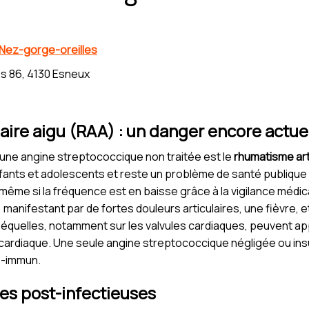
 Nez-gorge-oreilles
s 86, 4130 Esneux
aire aigu (RAA) : un danger encore actue
’une angine streptococcique non traitée est le
rhumatisme art
fants et adolescents et reste un problème de santé publique 
 même si la fréquence est en baisse grâce à la vigilance médic
manifestant par de fortes douleurs articulaires, une fièvre, 
séquelles, notamment sur les valvules cardiaques, peuvent ap
 cardiaque. Une seule angine streptococcique négligée ou ins
o-immun.
es post-infectieuses