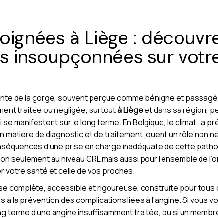
oignées à Liège : découvre
 insoupçonnées sur votre
uente de la gorge, souvent perçue comme bénigne et passagè
mment traitée ou négligée, surtout
à Liège
et dans sa région, peu
i se manifestent sur le long terme. En Belgique, le climat, la
 matière de diagnostic et de traitement jouent un rôle non nég
nséquences d’une prise en charge inadéquate de cette patholo
 non seulement au niveau ORL mais aussi pour l’ensemble de l’o
r votre santé et celle de vos proches.
 complète, accessible et rigoureuse, construite pour tous c
s à la prévention des complications liées à l’angine. Si vous
ng terme d’une angine insuffisamment traitée, ou si un membre 