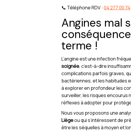
📞 Téléphone RDV :
04 277 00 74
Angines mal s
conséquences
terme !
L’angine est une infection fréq
soignée
, c’est-à-dire insuffisa
complications parfois graves, qu
bactériennes, et les habitudes en
à explorer en profondeur les co
surveiller, les risques encourus
réflexes à adopter pour protége
Nous vous proposons une analyse
Liège
ou qui s’intéressent de prè
être les séquelles à moyen et lo