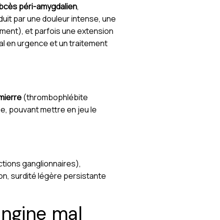
abcès péri-amygdalien
,
uit par une douleur intense, une
tement), et parfois une extension
cal en urgence et un traitement
mierre
(thrombophlébite
e, pouvant mettre en jeu le
ctions ganglionnaires),
on, surdité légère persistante
angine mal