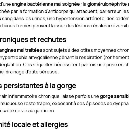
 d’une
angine bactérienne mal soignée
: la
glomérulonéphrite 
ée par la formation d’anticorps qui attaquent, par erreur, les
du sang dans les urines, une hypertension artérielle, des œdèm
ertaines formes peuvent laisser des lésions rénales irréversib
hroniques et rechutes
angines mal traitées
sont sujets à des otites moyennes chron
 hypertrophie amygdalienne gênant la respiration (ronflement
a déglutition. Ces séquelles nécessitent parfois une prise en ch
, drainage d’otite séreuse.
 persistantes à la gorge
ain inflammatoire chronique, laisse parfois une
gorge sensibl
a muqueuse reste fragile, exposant à des épisodes de dyspha
qualité de vie au quotidien.
ité locale et allergies