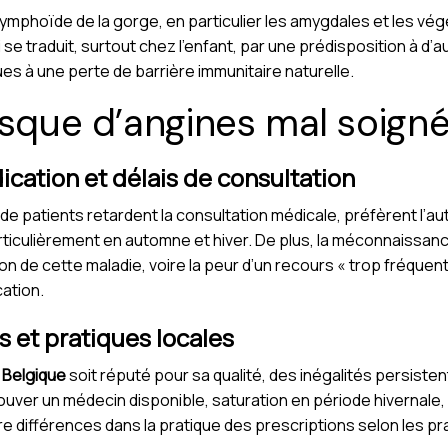
lymphoïde de la gorge, en particulier les amygdales et les végé
se traduit, surtout chez l'enfant, par une prédisposition à d’a
ues à une perte de barrière immunitaire naturelle.
isque d’angines mal soigné
cation et délais de consultation
de patients retardent la consultation médicale, préfèrent l’au
iculièrement en automne et hiver. De plus, la méconnaissanc
on de cette maladie, voire la peur d’un recours « trop fréquen
ation.
s et pratiques locales
 Belgique
soit réputé pour sa qualité, des inégalités persiste
trouver un médecin disponible, saturation en période hivernale,
e différences dans la pratique des prescriptions selon les pra