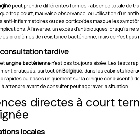
ngine
peut prendre différentes formes : absence totale de tr
que trop court, mauvaise observance, ou utilisation d’un antib
 anti-inflammatoires ou des corticoïdes masque les symptôme
plications. À l’inverse, un excès d’antibiotiques lorsqu’ils n
tres problèmes de résistance bactérienne, mais ce n’est pas not
t consultation tardive
et
angine bactérienne
n’est pas toujours aisée. Les tests rap
ment pratiqués, surtout
en Belgique
, dans les cabinets libér
rop rapides ou basés uniquement sur la clinique conduisent à 
e à attendre avant de consulter peut aggraver la situation.
nces directes à court ter
oignée
tions locales