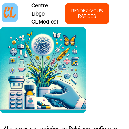
Centre
RENDEZ-VOUS
Liège -
RAPIDES
CL Médical
Allergie aux graminées en Belgique : enfin une