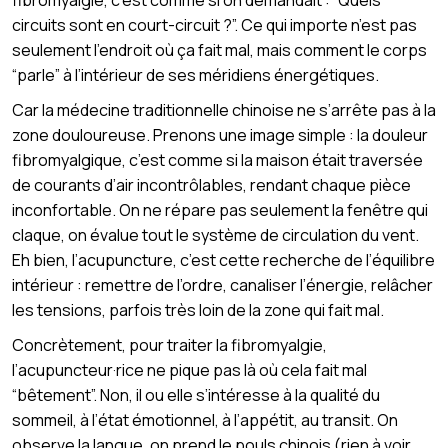
circuits sont en court-circuit ?”. Ce qui importe n’est pas
seulement l’endroit où ça fait mal, mais comment le corps
“parle” à l’intérieur de ses méridiens énergétiques.
Car la médecine traditionnelle chinoise ne s’arrête pas à la
zone douloureuse. Prenons une image simple : la douleur
fibromyalgique, c’est comme si la maison était traversée
de courants d’air incontrôlables, rendant chaque pièce
inconfortable. On ne répare pas seulement la fenêtre qui
claque, on évalue tout le système de circulation du vent.
Eh bien, l’acupuncture, c’est cette recherche de l’équilibre
intérieur : remettre de l’ordre, canaliser l’énergie, relâcher
les tensions, parfois très loin de la zone qui fait mal.
Concrètement, pour traiter la fibromyalgie,
l’acupuncteur·rice ne pique pas là où cela fait mal
“bêtement”. Non, il ou elle s’intéresse à la qualité du
sommeil, à l’état émotionnel, à l’appétit, au transit. On
observe la langue, on prend le pouls chinois (rien à voir