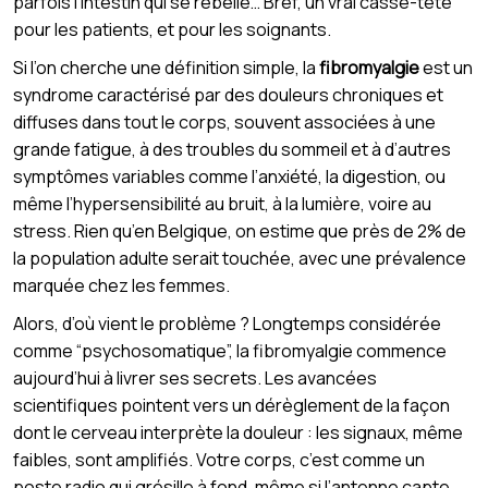
parfois l’intestin qui se rebelle… Bref, un vrai casse-tête
pour les patients, et pour les soignants.
Si l’on cherche une définition simple, la
fibromyalgie
est un
syndrome caractérisé par des douleurs chroniques et
diffuses dans tout le corps, souvent associées à une
grande fatigue, à des troubles du sommeil et à d’autres
symptômes variables comme l’anxiété, la digestion, ou
même l’hypersensibilité au bruit, à la lumière, voire au
stress. Rien qu’en Belgique, on estime que près de 2% de
la population adulte serait touchée, avec une prévalence
marquée chez les femmes.
Alors, d’où vient le problème ? Longtemps considérée
comme “psychosomatique”, la fibromyalgie commence
aujourd’hui à livrer ses secrets. Les avancées
scientifiques pointent vers un dérèglement de la façon
dont le cerveau interprète la douleur : les signaux, même
faibles, sont amplifiés. Votre corps, c’est comme un
poste radio qui grésille à fond, même si l’antenne capte