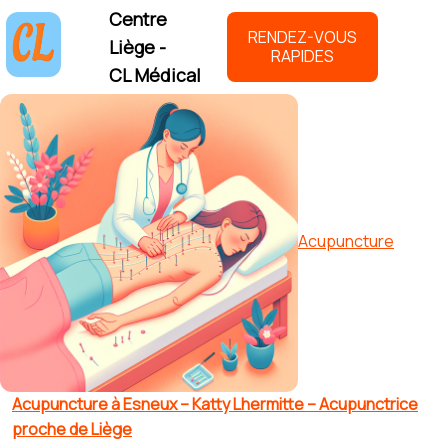
Centre
RENDEZ-VOUS
Liège -
RAPIDES
CL Médical
Acupuncture
Acupuncture à Esneux – Katty Lhermitte – Acupunctrice
proche de Liège