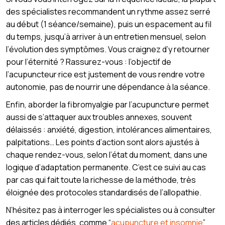
des spécialistes recommandent un rythme assez serré
au début (1 séance/semaine), puis un espacement au fil
du temps, jusqu’à arriver à un entretien mensuel, selon
l’évolution des symptômes. Vous craignez d’y retourner
pour l’éternité ? Rassurez-vous : l’objectif de
l’acupuncteur·rice est justement de vous rendre votre
autonomie, pas de nourrir une dépendance à la séance.
Enfin, aborder la fibromyalgie par l’acupuncture permet
aussi de s’attaquer aux troubles annexes, souvent
délaissés : anxiété, digestion, intolérances alimentaires,
palpitations… Les points d’action sont alors ajustés à
chaque rendez-vous, selon l’état du moment, dans une
logique d’adaptation permanente. C’est ce suivi au cas
par cas qui fait toute la richesse de la méthode, très
éloignée des protocoles standardisés de l’allopathie.
N’hésitez pas à interroger les spécialistes ou à consulter
des articles dédiés, comme “
acupuncture et insomnie
”