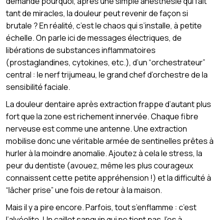
demandé pourquoi, après une simple anesthésie qui fait
tant de miracles, la douleur peut revenir de façon si
brutale ? En réalité, c’est le chaos qui s’installe, à petite
échelle. On parle ici de messages électriques, de
libérations de substances inflammatoires
(prostaglandines, cytokines, etc.), d’un “orchestrateur”
central : le nerf trijumeau, le grand chef d’orchestre de la
sensibilité faciale.
La douleur dentaire après extraction frappe d’autant plus
fort que la zone est richement innervée. Chaque fibre
nerveuse est comme une antenne. Une extraction
mobilise donc une véritable armée de sentinelles prêtes à
hurler à la moindre anomalie. Ajoutez à cela le stress, la
peur du dentiste (avouez, même les plus courageux
connaissent cette petite appréhension !) et la difficulté à
“lâcher prise” une fois de retour à la maison.
Mais il y a pire encore. Parfois, tout s’enflamme : c’est
l’alvéolite. Un caillot sanguin qui ne tient pas, l’os à