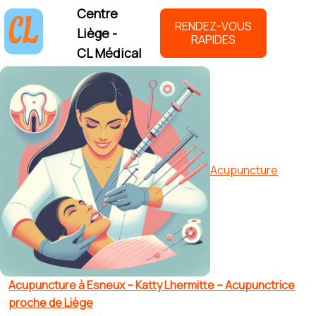
Centre
RENDEZ-VOUS
Liège -
RAPIDES
CL Médical
Acupuncture
Acupuncture à Esneux – Katty Lhermitte – Acupunctrice
proche de Liège