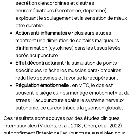
sécrétion d’endorphines et d'autres
neuromédiateurs (sérotonine, dopamine),
expliquant le soulagement et la sensation de mieux-
être durable.
Action anti-inflammatoire
: plusieurs études
montrent une diminution de certains marqueurs
d’inflammation (cytokines) dans les tissus lésés
après acupuncture.
Effet décontracturant
: la stimulation de points
spécifiques relâche les muscles para-lombaires,
réduit les spasmes et favorise la récupération.
Régulation émotionnelle
: en MTC, le dos est
souvent le siège du « surmenage émotionnel » et du
stress ; l’acupuncture apaise le système nerveux
autonome, ce qui contribue à la guérison globale.
Ces résultats sont appuyés par des études cliniques
internationales (Vickers, et al., 2018 ; Chen, et al. 2022),
qui confirment l’intérêt de l’acupuncture aussi bien pour