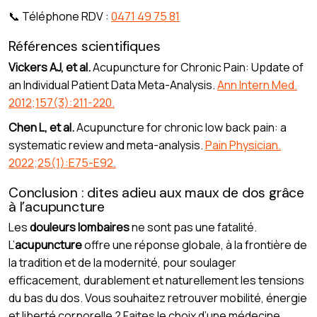
📞 Téléphone RDV :
0471 49 75 81
Références scientifiques
Vickers AJ, et al.
Acupuncture for Chronic Pain: Update of
an Individual Patient Data Meta-Analysis.
Ann Intern Med.
2012;157(3):211-220.
Chen L, et al.
Acupuncture for chronic low back pain: a
systematic review and meta-analysis.
Pain Physician.
2022;25(1):E75-E92.
Conclusion : dites adieu aux maux de dos grâce
à l’acupuncture
Les
douleurs lombaires
ne sont pas une fatalité.
L’
acupuncture
offre une réponse globale, à la frontière de
la tradition et de la modernité, pour soulager
efficacement, durablement et naturellement les tensions
du bas du dos. Vous souhaitez retrouver mobilité, énergie
et liberté corporelle ? Faites le choix d’une médecine