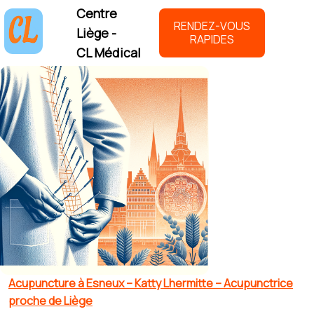
Centre
RENDEZ-VOUS
Liège -
RAPIDES
CL Médical
Acupuncture à Esneux – Katty Lhermitte – Acupunctrice
proche de Liège