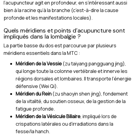
l’acupuncteur agit en profondeur, en s’intéressant aussi
bien à la racine qu’à la branche (c’est-à-dire la cause
profonde et les manifestations locales).
Quels méridiens et points d’acupuncture sont
impliqués dans la lombalgie ?
La partie basse du dos est parcourue par plusieurs
méridiens essentiels dans la MTC :
Méridien de la Vessie
(zu taiyang pangguang jing),
qui longe toute la colonne vertébrale et innerve les
régions dorsales et lombaires. Il transporte l’énergie
défensive (Wei Qi).
Méridien du Rein
(zu shaoyin shen jing), fondement
de la vitalité, du soutien osseux, de la gestion de la
fatigue profonde.
Méridien de la Vésicule Biliaire
, impliqué lors de
crispations latérales ou d’irradiations dans la
fesse/la hanch.