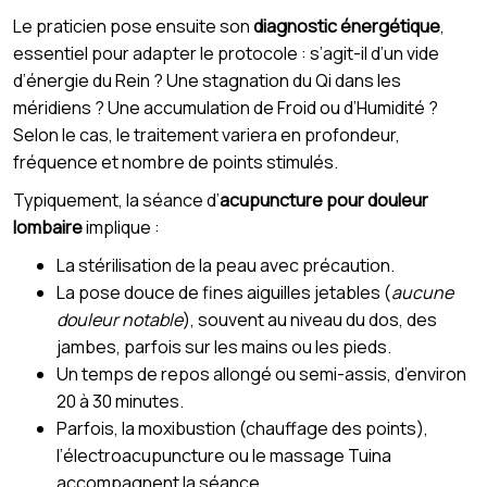
Le praticien pose ensuite son
diagnostic énergétique
,
essentiel pour adapter le protocole : s’agit-il d’un vide
d’énergie du Rein ? Une stagnation du Qi dans les
méridiens ? Une accumulation de Froid ou d’Humidité ?
Selon le cas, le traitement variera en profondeur,
fréquence et nombre de points stimulés.
Typiquement, la séance d’
acupuncture pour douleur
lombaire
implique :
La stérilisation de la peau avec précaution.
La pose douce de fines aiguilles jetables (
aucune
douleur notable
), souvent au niveau du dos, des
jambes, parfois sur les mains ou les pieds.
Un temps de repos allongé ou semi-assis, d’environ
20 à 30 minutes.
Parfois, la moxibustion (chauffage des points),
l’électroacupuncture ou le massage Tuina
accompagnent la séance.