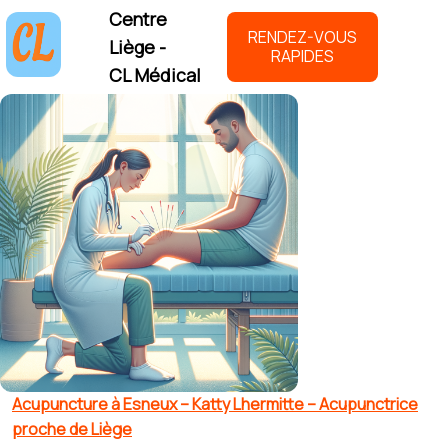
Centre
RENDEZ-VOUS
Liège -
RAPIDES
CL Médical
Acupuncture à Esneux – Katty Lhermitte – Acupunctrice
proche de Liège