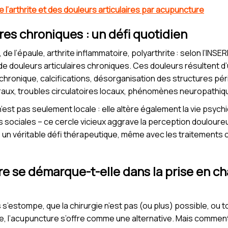
de l’arthrite et des douleurs articulaires par acupuncture
ires chroniques : un défi quotidien
e l’épaule, arthrite inflammatoire, polyarthrite : selon l’INSER
e douleurs articulaires chroniques. Ces douleurs résultent d
chronique, calcifications, désorganisation des structures péri
raux, troubles circulatoires locaux, phénomènes neuropathiq
n’est pas seulement locale : elle altère également la vie psychi
és sociales – ce cercle vicieux aggrave la perception douloureu
e un véritable défi thérapeutique, même avec les traitements 
e se démarque-t-elle dans la prise en c
s’estompe, que la chirurgie n’est pas (ou plus) possible, ou 
, l’acupuncture s’offre comme une alternative. Mais comment 