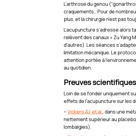
L’arthrose du genou (“gonarthros
craquements… Pour de nombreux p
plus, et la chirurgie n’est pas to
L’acupuncture s’adresse alors tant
relèvent des canaux « Zu Yang M
d'autres). Les séances s’adapten
limitation mécanique. Le protoc
attention portée à l’environneme
au quotidien.
Preuves scientifiques 
Loin de se fonder uniquement sur
effets de l’acupuncture sur les d
–
Vickers AJ, et al.
, dans une mét
nettement supérieur au placebo c
lombalgies).