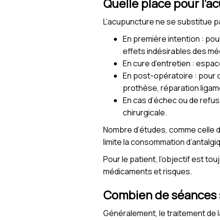
Quelle place pour l’a
L’acupuncture ne se substitue pa
En première intention : pou
effets indésirables des m
En cure d’entretien : espacé
En post-opératoire : pour o
prothèse, réparation ligame
En cas d’échec ou de refus 
chirurgicale.
Nombre d’études, comme celle 
limite la consommation d’antalgi
Pour le patient, l’objectif est to
médicaments et risques.
Combien de séances so
Généralement, le traitement de l