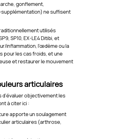
 marche, gonflement,
-supplémentation) ne suffisent
raditionnellement utilisés
9, SP10, EX-LE4 Ditibi, et
eur/inflammation, l’œdème ou la
pour les cas froids, et une
oureuse et restaurer le mouvement
ouleurs articulaires
is d’évaluer objectivement les
 à citer ici :
ncture apporte un soulagement
lier articulaires (arthrose,