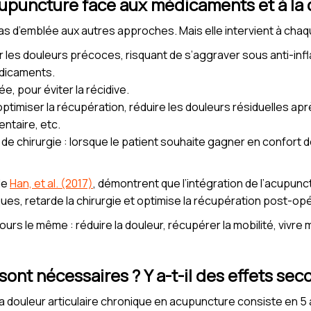
cupuncture face aux médicaments et à la 
s d’emblée aux autres approches. Mais elle intervient à chaq
r les douleurs précoces, risquant de s’aggraver sous anti-infl
édicaments.
e, pour éviter la récidive.
ptimiser la récupération, réduire les douleurs résiduelles ap
ntaire, etc.
de chirurgie : lorsque le patient souhaite gagner en confort d
de
Han, et al. (2017)
, démontrent que l’intégration de l’acupunc
ques, retarde la chirurgie et optimise la récupération post-opé
ujours le même : réduire la douleur, récupérer la mobilité, vivre
nt nécessaires ? Y a-t-il des effets sec
a douleur articulaire chronique en acupuncture consiste en 5 