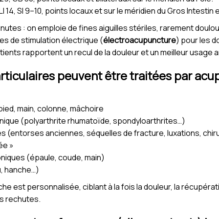
 LI 14, SI 9–10, points locaux et sur le méridien du Gros Intestin
nutes : on emploie de fines aiguilles stériles, rarement doul
es de stimulation électrique (
électroacupuncture
) pour les d
tients rapportent un recul de la douleur et un meilleur usage ar
rticulaires peuvent être traitées par ac
pied, main, colonne, mâchoire
onique (polyarthrite rhumatoïde, spondyloarthrites…)
 (entorses anciennes, séquelles de fracture, luxations, chir
ée »
roniques (épaule, coude, main)
u, hanche…)
e est personnalisée, ciblant à la fois la douleur, la récupérati
es rechutes.