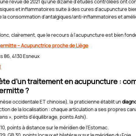
une revue de 2021 qu’une dizaine d’études contrôlées ont co
osiques et inflammatoires suite à des cures d’acupuncture bi
e la consommation d’antalgiques/anti-inflammatoires et améli
onc, clairement, que le recours à l’acupuncture est bien fon
ermitte – Acupunctrice proche de Liège
s 86, 4130 Esneux
1
te d’un traitement en acupuncture : co
ermitte ?
èse occidentale ET chinoise), la praticienne établit un
diagn
tion de la localisation : chaque articulation a ses propres can
ens », points d’équilibrage, points Ashi).
0, points à distance sur le méridien de l’Estomac.
9, GB 30, points locaux et bilatéraux sur le méridien du Foie.