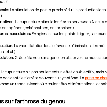
net ?
ocale
: La stimulation de points précis réduit la production loc
.)
ceptives
: L’acupuncture stimule les fibres nerveuses A-delta e
s endogènes (enképhalines, endorphines)
ures musculaires
: En agissant sur les points trigger, l’acupu
culation
: La vasodilatation locale favorise l’élimination des méd
n, et al.)
culation
: Grâce à la neuroimagerie, on observe une modulation
acupuncture n’a pas seulement un effet « subjectif », mais r
ine occidentale s’arrête souvent au symptôme. La
prise en ch
comme un réseau vivant où circulent flux et informations, capa
us sur l’arthrose du genou