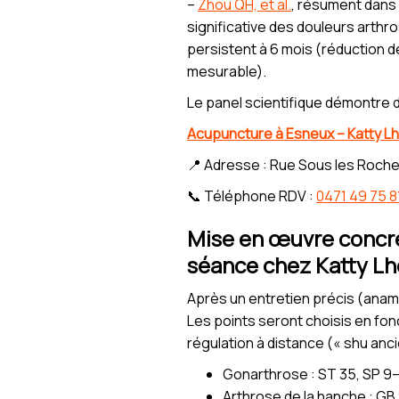
–
Zhou QH, et al.
, résument dans 
significative des douleurs arthr
persistent à 6 mois (réduction d
mesurable).
Le panel scientifique démontre d
Acupuncture à Esneux – Katty Lh
📍 Adresse : Rue Sous les Roche
📞 Téléphone RDV :
0471 49 75 8
Mise en œuvre concrè
séance chez Katty Lh
Après un entretien précis (anamn
Les points seront choisis en fonc
régulation à distance (« shu anci
Gonarthrose : ST 35, SP 9–1
Arthrose de la hanche : GB 2