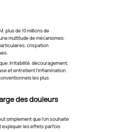
M, plus de 10 millions de
’une multitude de mécanismes :
articulaires, crispation
ues.
que. Irritabilité, découragement,
se et entretient l’inflammation.
conventionnels les plus
harge des douleurs
tout simplement que l’on souhaite
expliquer les effets parfois