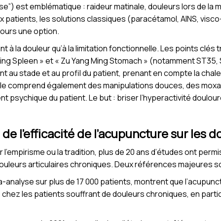
e”) est emblématique : raideur matinale, douleurs lors de la
atients, les solutions classiques (paracétamol, AINS, visco
ujours une option.
 à la douleur qu’à la limitation fonctionnelle. Les points clés t
ing Spleen » et « Zu Yang Ming Stomach » (notamment ST35, SP
t au stade et au profil du patient, prenant en compte la chal
ole comprend également des manipulations douces, des moxas 
nt psychique du patient. Le but : briser l’hyperactivité doul
de l’efficacité de l’acupuncture sur les d
 l’empirisme ou la tradition, plus de 20 ans d’études ont perm
ouleurs articulaires chroniques. Deux références majeures sont
a-analyse sur plus de 17 000 patients, montrent que l’acupu
hez les patients souffrant de douleurs chroniques, en particu