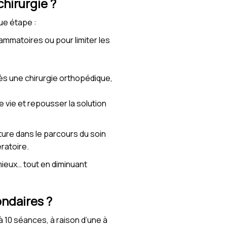
chirurgie ?
ue étape :
ammatoires ou pour limiter les
rès une chirurgie orthopédique,
e vie et repousser la solution
ture dans le parcours du soin
ratoire.
 mieux… tout en diminuant
ondaires ?
à 10 séances, à raison d’une à