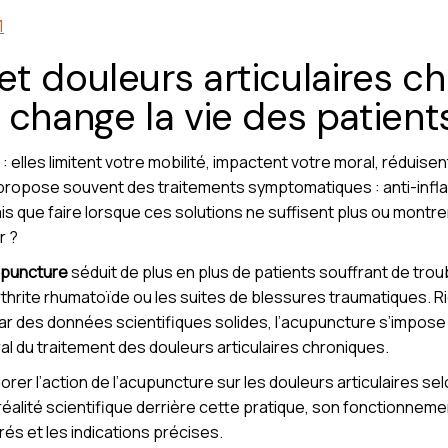
1
t douleurs articulaires chr
 change la vie des patient
: elles limitent votre mobilité, impactent votre moral, réduisent
propose souvent des traitements symptomatiques : anti-infla
Mais que faire lorsque ces solutions ne suffisent plus ou montren
r ?
puncture
séduit de plus en plus de patients souffrant de troubl
arthrite rhumatoïde ou les suites de blessures traumatiques. R
par des données scientifiques solides, l’acupuncture s’impose
l du traitement des douleurs articulaires chroniques.
lorer l’action de l’acupuncture sur les douleurs articulaires 
 réalité scientifique derrière cette pratique, son fonctionnem
s et les indications précises.