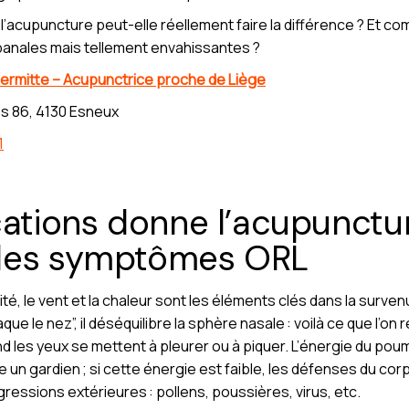
: l’acupuncture peut-elle réellement faire la différence ? Et
 banales mais tellement envahissantes ?
ermitte – Acupunctrice proche de Liège
s 86, 4130 Esneux
1
cations donne l’acupunctur
 des symptômes ORL
idité, le vent et la chaleur sont les éléments clés dans la surv
ue le nez”, il déséquilibre la sphère nasale : voilà ce que l’on 
 les yeux se mettent à pleurer ou à piquer. L’énergie du poum
 un gardien ; si cette énergie est faible, les défenses du corp
ressions extérieures : pollens, poussières, virus, etc.