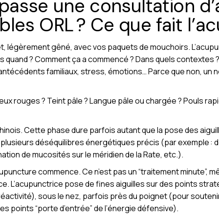
asse une consultation d
bles ORL ? Ce que fait l’a
t, légèrement gêné, avec vos paquets de mouchoirs. L’acupun
puis quand ? Comment ça a commencé ? Dans quels contextes ? M
 antécédents familiaux, stress, émotions… Parce que non, un ne
eux rouges ? Teint pâle ? Langue pâle ou chargée ? Pouls rapide
inois. Cette phase dure parfois autant que la pose des aiguille
 plusieurs déséquilibres énergétiques précis (par exemple : 
tion de mucosités sur le méridien de la Rate, etc.).
cupuncture commence. Ce n’est pas un “traitement minute”, m
. L’acupunctrice pose de fines aiguilles sur des points straté
éactivité), sous le nez, parfois près du poignet (pour souteni
les points “porte d’entrée” de l’énergie défensive).