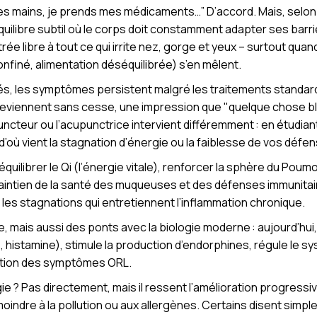
les mains, je prends mes médicaments…” D’accord. Mais, selon l
 équilibre subtil où le corps doit constamment adapter ses bar
ntrée libre à tout ce qui irrite nez, gorge et yeux – surtout quan
confiné, alimentation déséquilibrée) s’en mêlent.
ués, les symptômes persistent malgré les traitements standard
reviennent sans cesse, une impression que "quelque chose bl
uncteur ou l’acupunctrice intervient différemment : en étudiant 
où vient la stagnation d’énergie ou la faiblesse de vos défe
uilibrer le Qi (l’énergie vitale), renforcer la sphère du Poumon
maintien de la santé des muqueuses et des défenses immunitaire
r les stagnations qui entretiennent l’inflammation chronique.
age, mais aussi des ponts avec la biologie moderne : aujourd’hu
, histamine), stimule la production d’endorphines, régule le
rition des symptômes ORL.
ie ? Pas directement, mais il ressent l’amélioration progressive
moindre à la pollution ou aux allergènes. Certains disent simple