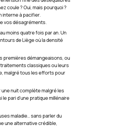
préhension fine des déséquilibres
ez coule ? Oui, mais pourquoi ?
interne à pacifier.
ave vos désagréments.
au moins quatre fois par an. Un
ntours de Liège où la densité
 les premières démangeaisons, ou
s traitements classiques ou leurs
, malgré tous les efforts pour
r une nuit complète malgré les
le pari d’une pratique millénaire
auses maladie… sans parler du
 une alternative crédible,