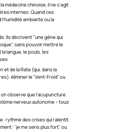
a médecine chinoise, il ne s’agit
rières internes. Quand ces
d l’humidité ambiante ou la
s. Ils décrivent "une gêne qui
oque", sans pouvoir mettre le
la langue, le pouls, les
nses.
 et de la Rate (qui, dans la
s), éliminer le “Vent-Froid” ou
i, on observe que l’acupuncture
 système nerveux autonome – tous
 : rythme des crises qui ralentit,
ment : “je me sens plus fort”, ou