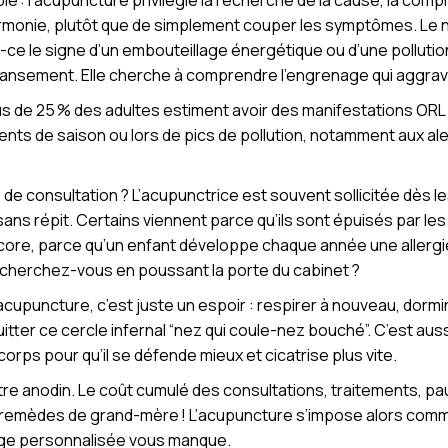
 : l’acupuncture privilégie la recherche de la cause, la com
harmonie, plutôt que de simplement couper les symptômes. Le n
-ce le signe d’un embouteillage énergétique ou d’une pollution 
pansement. Elle cherche à comprendre l’engrenage qui aggr
us de 25 % des adultes estiment avoir des manifestations ORL 
nts de saison ou lors de pics de pollution, notamment aux ale
s de consultation ? L’acupunctrice est souvent sollicitée dès
sans répit. Certains viennent parce qu’ils sont épuisés par le
core, parce qu’un enfant développe chaque année une allergie
e cherchez-vous en poussant la porte du cabinet ?
cupuncture, c’est juste un espoir : respirer à nouveau, dormi
er ce cercle infernal “nez qui coule-nez bouché”. C’est aussi 
corps pour qu’il se défende mieux et cicatrise plus vite.
tre anodin. Le coût cumulé des consultations, traitements, p
remèdes de grand-mère ! L’acupuncture s’impose alors comme
arge personnalisée vous manque.