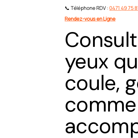
📞 Téléphone RDV :
0471 49 75 8
Rendez-vous en Ligne
Consult
yeux qu
coule, g
commen
accomp