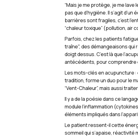
“Mais je me protège, je me lave 
pas que d’hygiène. Il s’agit d’un
barrières sont fragiles, c’est l’e
“chaleur toxique” (pollution, air 
Parfois, chez les patients fatig
traîne", des démangeaisons qui 
doigt dessus. C’est là que l’acup
antécédents, pour comprendre d’
Les mots-clés en acupuncture : éq
tradition, forme un duo pour le 
“Vent-Chaleur”, mais aussi traite
Il y a de la poésie dans ce lang
module l’inflammation (cytokines
éléments impliqués dans l’appa
Le patient ressent-il cette énerg
sommeil qui s’apaise, réactivité 