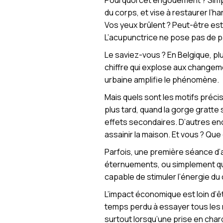
Pourquoi cet engouement ? Simple
du corps, et vise à restaurer l’
Vos yeux brûlent ? Peut-être est
L’acupunctrice ne pose pas de 
Le saviez-vous ? En Belgique, pl
chiffre qui explose aux changeme
urbaine amplifie le phénomène.
Mais quels sont les motifs préci
plus tard, quand la gorge gratte 
effets secondaires. D’autres en
assainir la maison. Et vous ? Qu
Parfois, une première séance d’a
éternuements, ou simplement quitt
capable de stimuler l’énergie du 
L’impact économique est loin d’ê
temps perdu à essayer tous les 
surtout lorsqu’une prise en ch