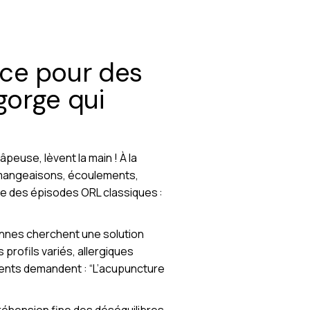
ice pour des
gorge qui
peuse, lèvent la main ! À la
démangeaisons, écoulements,
ture des épisodes ORL classiques :
nnes cherchent une solution
s profils variés, allergiques
tients demandent : “L’acupuncture