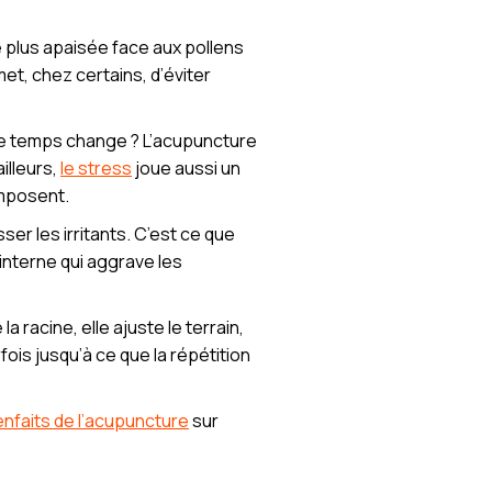
 plus apaisée face aux pollens
met, chez certains, d’éviter
le temps change ? L’acupuncture
illeurs,
le stress
joue aussi un
’imposent.
er les irritants. C’est ce que
 interne qui aggrave les
a racine, elle ajuste le terrain,
is jusqu’à ce que la répétition
nfaits de l’acupuncture
sur