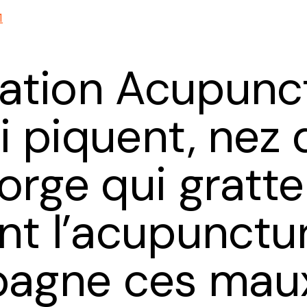
1
ation Acupunct
i piquent, nez 
orge qui gratte
t l’acupunctu
agne ces mau