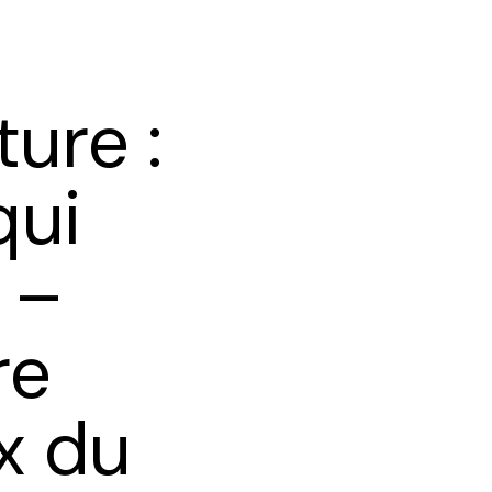
ure :
qui
 –
re
x du