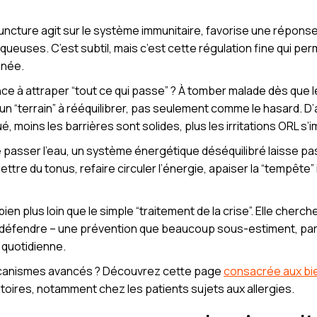
ncture agit sur le système immunitaire, favorise une réponse
uqueuses. C’est subtil, mais c’est cette régulation fine qui per
nnée.
 à attraper “tout ce qui passe” ? À tomber malade dès que 
n “terrain” à rééquilibrer, pas seulement comme le hasard. D’a
gué, moins les barrières sont solides, plus les irritations ORL s
 passer l’eau, un système énergétique déséquilibré laisse pass
ettre du tonus, refaire circuler l’énergie, apaiser la “tempête”
n plus loin que le simple “traitement de la crise”. Elle cherche l
 défendre – une prévention que beaucoup sous-estiment, parfo
 quotidienne.
 mécanismes avancés ? Découvrez cette page
consacrée aux bie
oires, notamment chez les patients sujets aux allergies.